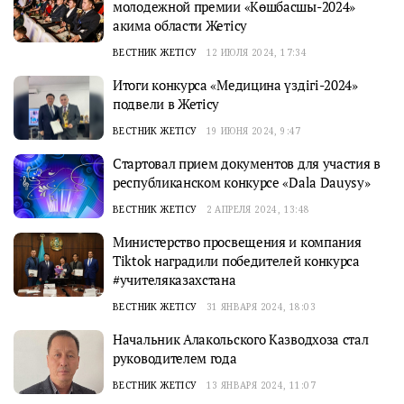
молодежной премии «Көшбасшы-2024»
акима области Жетісу
ВЕСТНИК ЖЕТІСУ
12 ИЮЛЯ 2024, 17:34
Итоги конкурса «Медицина үздігі-2024»
подвели в Жетісу
ВЕСТНИК ЖЕТІСУ
19 ИЮНЯ 2024, 9:47
Стартовал прием документов для участия в
республиканском конкурсе «Dala Dauysy»
ВЕСТНИК ЖЕТІСУ
2 АПРЕЛЯ 2024, 13:48
Министерство просвещения и компания
Tiktok наградили победителей конкурса
#учителяказахстана
ВЕСТНИК ЖЕТІСУ
31 ЯНВАРЯ 2024, 18:03
Начальник Алакольского Казводхоза стал
руководителем года
ВЕСТНИК ЖЕТІСУ
13 ЯНВАРЯ 2024, 11:07