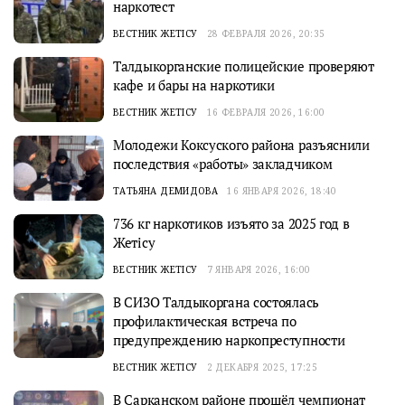
наркотест
ВЕСТНИК ЖЕТІСУ
28 ФЕВРАЛЯ 2026, 20:35
Талдыкорганские полицейские проверяют
кафе и бары на наркотики
ВЕСТНИК ЖЕТІСУ
16 ФЕВРАЛЯ 2026, 16:00
Молодежи Коксуского района разъяснили
последствия «работы» закладчиком
ТАТЬЯНА ДЕМИДОВА
16 ЯНВАРЯ 2026, 18:40
736 кг наркотиков изъято за 2025 год в
Жетісу
ВЕСТНИК ЖЕТІСУ
7 ЯНВАРЯ 2026, 16:00
В СИЗО Талдыкоргана состоялась
профилактическая встреча по
предупреждению наркопреступности
ВЕСТНИК ЖЕТІСУ
2 ДЕКАБРЯ 2025, 17:25
В Сарканском районе прошёл чемпионат