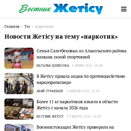
Главная
Тэг
наркотик
Новости Жетісу на тему «наркотик»
Семья Сагатбековых из Алакольского района
названа самой спортивной
НАТАЛЬЯ ДЕНИСОВА
1 ИЮНЯ 2026, 19:00
В Жетісу прошла акция по противодействию
наркопропаганде
АБАЙ СУРАКБАЕВ
5 АПРЕЛЯ 2026, 12:05
Более 11 кг наркотиков изъяли в области
Жетісу с начала 2026 года
ВЕСТНИК ЖЕТІСУ
17 МАРТА 2026, 10:30
Военнослужащих Жетісу проверили на