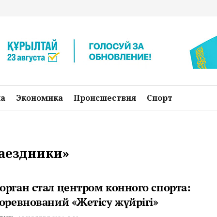
на
Экономика
Происшествия
Спорт
наездники»
орган стал центром конного спорта:
соревнований «Жетісу жүйрігі»