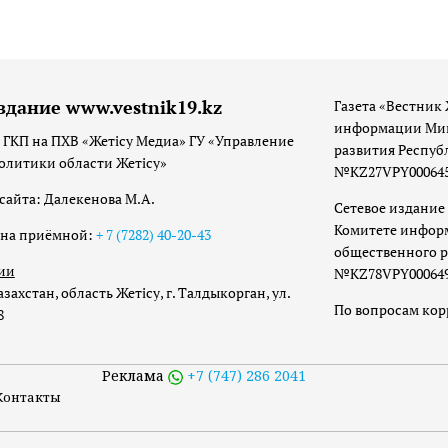
здание www.vestnik19.kz
Газета «Вестник 
информации Мин
 ГКП на ПХВ «Жетісу Медиа» ГУ «Управление
развития Респуб
олитики области Жетісу»
№KZ27VPY00064533
сайта: Далекенова М.А.
Сетевое издание 
Комитете инфор
она приёмной:
+ 7 (7282) 40-20-43
общественного р
ии
№KZ78VPY00064973
захстан, область Жетісу, г. Талдыкорган, ул.
По вопросам ко
8
Реклама
+7 (747) 286 2041
Контакты