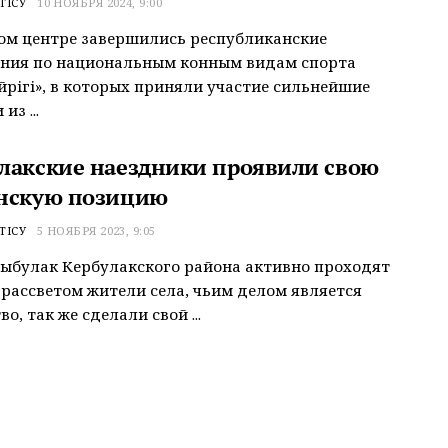
ТІСУ
10 НОЯБРЯ 2024, 9:00
ом центре завершились республиканские
ания по национальным конным видам спорта
үйрігі», в которых приняли участие сильнейшие
из ...
лакские наездники проявили свою
нскую позицию
ТІСУ
5 НОЯБРЯ 2023, 9:05
рыбулак Кербулакского района активно проходят
 рассветом жители села, чьим делом является
о, так же сделали свой ...