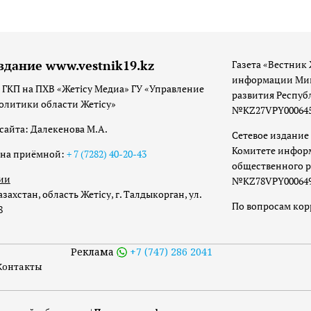
здание www.vestnik19.kz
Газета «Вестник 
информации Мин
 ГКП на ПХВ «Жетісу Медиа» ГУ «Управление
развития Респуб
олитики области Жетісу»
№KZ27VPY00064533
сайта: Далекенова М.А.
Сетевое издание 
Комитете инфор
она приёмной:
+ 7 (7282) 40-20-43
общественного р
ии
№KZ78VPY00064973
захстан, область Жетісу, г. Талдыкорган, ул.
По вопросам ко
8
Реклама
+7 (747) 286 2041
Контакты