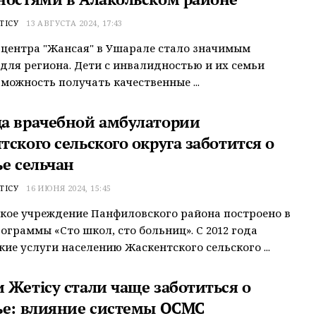
ТІСУ
13 АВГУСТА 2024, 17:43
центра "Жансая" в Ушарале стало значимым
для региона. Дети с инвалидностью и их семьи
можность получать качественные ...
а врачебной амбулатории
ского сельского округа заботится о
ье сельчан
ТІСУ
16 ИЮНЯ 2024, 15:45
ое учреждение Панфиловского района построено в
ограммы «Сто школ, сто больниц». С 2012 года
ие услуги населению Жаскентского сельского ...
 Жетісу стали чаще заботиться о
ье: влияние системы ОСМС