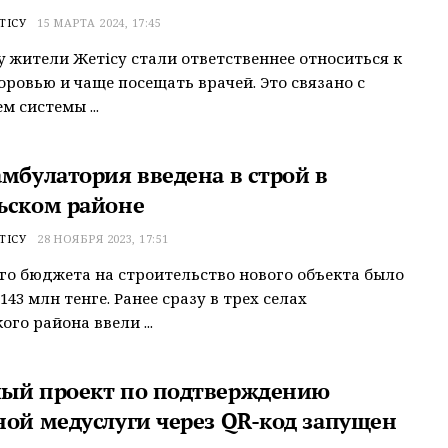
ТІСУ
15 МАРТА 2024, 17:45
ду жители Жетісу стали ответственнее относиться к
оровью и чаще посещать врачей. Это связано с
м системы ...
амбулатория введена в строй в
ьском районе
ТІСУ
28 НОЯБРЯ 2023, 17:51
го бюджета на строительство нового объекта было
43 млн тенге. Ранее сразу в трех селах
го района ввели ...
ый проект по подтверждению
ной медуслуги через QR-код запущен