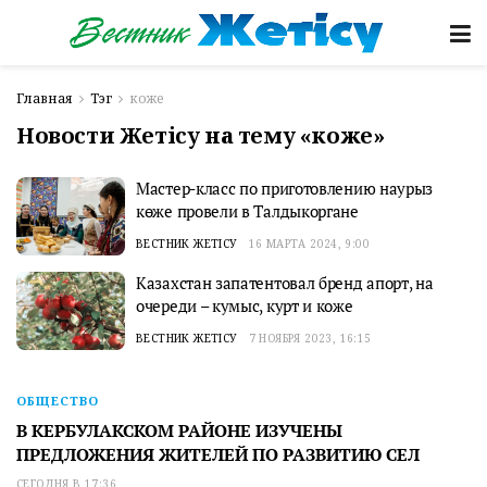
Главная
Тэг
коже
Новости Жетісу на тему «коже»
Мастер-класс по приготовлению наурыз
көже провели в Талдыкоргане
ВЕСТНИК ЖЕТІСУ
16 МАРТА 2024, 9:00
Казахстан запатентовал бренд апорт, на
очереди – кумыс, курт и коже
ВЕСТНИК ЖЕТІСУ
7 НОЯБРЯ 2023, 16:15
ОБЩЕСТВО
В КЕРБУЛАКСКОМ РАЙОНЕ ИЗУЧЕНЫ
ПРЕДЛОЖЕНИЯ ЖИТЕЛЕЙ ПО РАЗВИТИЮ СЕЛ
СЕГОДНЯ В 17:36