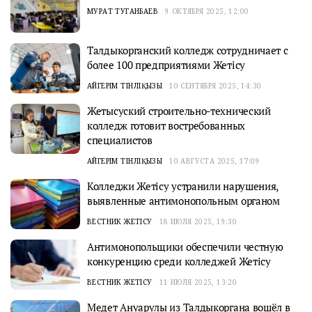
МУРАТ ТУГАНБАЕВ
9 ОКТЯБРЯ 2025, 12:00
Талдыкорганский колледж сотрудничает с
более 100 предприятиями Жетiсу
АЙГЕРІМ ТІНӘЛІҚЫЗЫ
10 СЕНТЯБРЯ 2025, 14:30
Жетысуский строительно-технический
колледж готовит востребованных
специалистов
АЙГЕРІМ ТІНӘЛІҚЫЗЫ
10 АВГУСТА 2025, 17:09
Колледжи Жетісу устранили нарушения,
выявленные антимонопольным органом
ВЕСТНИК ЖЕТІСУ
18 ИЮЛЯ 2025, 19:30
Антимонопольщики обеспечили честную
конкуренцию среди колледжей Жетісу
ВЕСТНИК ЖЕТІСУ
11 ИЮЛЯ 2025, 13:20
Медет Ануарулы из Талдыкоргана вошёл в