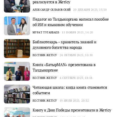
реализуется в Жетісу
АЛЕКСАНДР СКЛАБОВСКИЙ
20 ДЕКАБРЯ 2025, 15:50
Педагог из Талдыкоргана написал пособие
об ИИ и языковом обучении
МУРАТ ТУГАНБАЕВ
13 НОЯБРЯ 2025, 16:20
Библиотекарь – хранитель знаний и
духовного богатства народа
ВЕСТНИК ЖЕТІСУ
24 ОКТЯБРЯ 2025, 10:30
Книга «БатырMAN» презентована в
Талдыкоргане
ВЕСТНИК ЖЕТІСУ
4 СЕНТЯБРЯ 2025, 18:18
Читающая школа: когда книга становится
событием
ВЕСТНИК ЖЕТІСУ
19 ИЮЛЯ 2025, 20:32
Книгу к Дню Победы презентовали в Жетiсу