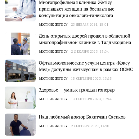
Многопрофильная клиника Жетiсу
приглашает женщин на бесплатные
консультации онколога-гинеколога
ВЕСТНИК ЖЕТІСУ
23 ЯНВАРЯ 2024, 18:01
День открытых дверей прошел в областной
многопрофильной клинике г. Талдыкоргана
ВЕСТНИК ЖЕТІСУ
2 ДЕКАБРЯ 2023, 15:04
Офтальмологические услуги центра «Коксу
Мед» доступны жетысусцам в рамках ОСМС
ВЕСТНИК ЖЕТІСУ
15 СЕНТЯБРЯ 2023, 13:15
Здоровье — умных граждан гонорар
ВЕСТНИК ЖЕТІСУ
13 СЕНТЯБРЯ 2023, 17:44
Наш любимый доктор Бахитжан Сасиков
ВЕСТНИК ЖЕТІСУ
2 СЕНТЯБРЯ 2023, 14:01