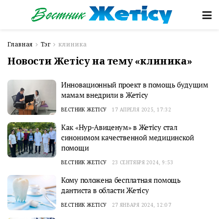
Главная
Тэг
клиника
Новости Жетісу на тему «клиника»
Инновационный проект в помощь будущим
мамам внедрили в Жетiсу
ВЕСТНИК ЖЕТІСУ
17 АПРЕЛЯ 2025, 17:32
Как «Нур-Авиценум» в Жетісу стал
синонимом качественной медицинской
помощи
ВЕСТНИК ЖЕТІСУ
23 СЕНТЯБРЯ 2024, 9:53
Кому положена бесплатная помощь
дантиста в области Жетiсу
ВЕСТНИК ЖЕТІСУ
27 ЯНВАРЯ 2024, 12:07