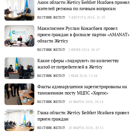
Аким области Жетісу Бейбит Исабаев принял
жителей региона по личным вопросам
ВЕСТНИК ЖЕТІСУ
7 АВГУСТА 2024, 21:30
Мажилисмен Руслан Кожасбаев провел
прием граждан в филиале партии «AMANAT»
области Жетiсу
ВЕСТНИК ЖЕТІСУ
3 ИЮЛЯ 2024, 18:47
Какие сферы «лидируют» по количеству
жалоб от потребителей в Жетісу
ВЕСТНИК ЖЕТІСУ
2 МАЯ 2024, 12:04
Факты адмнарушения зарегистрированы на
таможенном посту МЦПС «Хоргос»
ВЕСТНИК ЖЕТІСУ
26 МАРТА 2024, 18:14
Глава области Жетісу Бейбит Исабаев провел
прием граждан
ВЕСТНИК ЖЕТІСУ
20 МАРТА 2024, 20:15