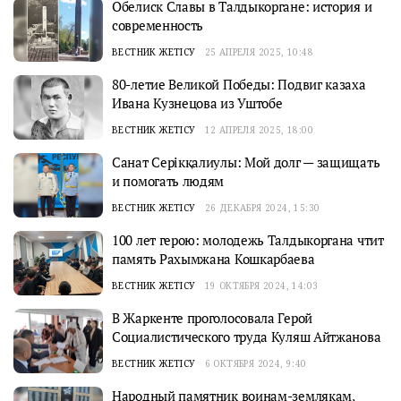
Обелиск Славы в Талдыкоргане: история и
современность
ВЕСТНИК ЖЕТІСУ
25 АПРЕЛЯ 2025, 10:48
80-летие Великой Победы: Подвиг казаха
Ивана Кузнецова из Уштобе
ВЕСТНИК ЖЕТІСУ
12 АПРЕЛЯ 2025, 18:00
Санат Серікқалиулы: Мой долг — защищать
и помогать людям
ВЕСТНИК ЖЕТІСУ
26 ДЕКАБРЯ 2024, 15:30
100 лет герою: молодежь Талдыкоргана чтит
память Рахымжана Кошкарбаева
ВЕСТНИК ЖЕТІСУ
19 ОКТЯБРЯ 2024, 14:03
В Жаркенте проголосовала Герой
Социалистического труда Куляш Айтжанова
ВЕСТНИК ЖЕТІСУ
6 ОКТЯБРЯ 2024, 9:40
Народный памятник воинам-землякам,