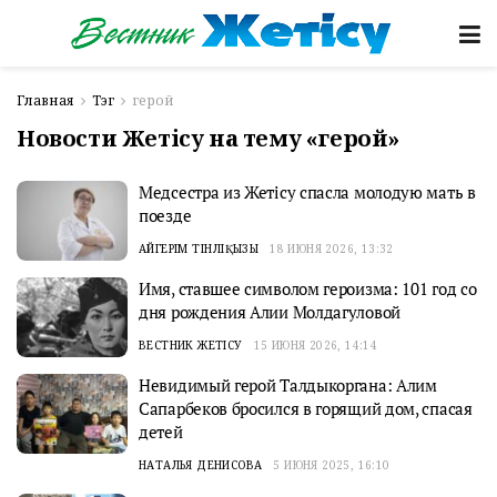
Главная
Тэг
герой
Новости Жетісу на тему «герой»
Медсестра из Жетісу спасла молодую мать в
поезде
АЙГЕРІМ ТІНӘЛІҚЫЗЫ
18 ИЮНЯ 2026, 13:32
Имя, ставшее символом героизма: 101 год со
дня рождения Алии Молдагуловой
ВЕСТНИК ЖЕТІСУ
15 ИЮНЯ 2026, 14:14
Невидимый герой Талдыкоргана: Алим
Сапарбеков бросился в горящий дом, спасая
детей
НАТАЛЬЯ ДЕНИСОВА
5 ИЮНЯ 2025, 16:10