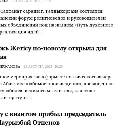
БАЕВ
22 ОКТЯБРЯ 2025, 19:00
 Салтанат сарайы г. Талдыкоргана состоялся
анский форум религиоведов и руководителей
ых объединений под названием «Путь духовного
реализация идей ...
жь Жетісу по-новому открыла для
бая
ИРЖАНОВА
23 АВГУСТА 2025, 10:25
ное мероприятие в формате поэтического вечера
и Абая: мое любимое произведение», посвященное
му юбилею великого мыслителя, классика
литературы ...
су с визитом прибыл председатель
аурызбай Отпенов