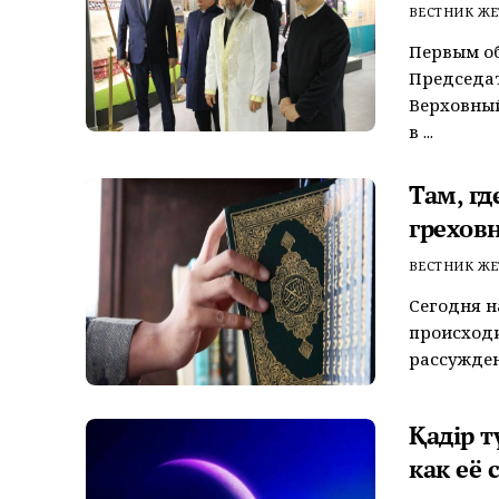
ВЕСТНИК ЖЕ
Первым об
Председат
Верховный
в ...
Там, гд
грехов
ВЕСТНИК ЖЕ
Сегодня н
происходи
рассужден
Қадір т
как её 