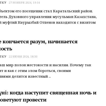
ТІСУ
27 НОЯБРЯ 2024, 19:14
ъектом его посещения стал Каратальский район.
ель Духовного управления мусульман Казахстана,
 муфтий Наурызбай Отпенов находится с визитом
е кончается разум, начинается
ность
ТІСУ
22 ИЮНЯ 2024, 18:30
аш мир полон жестокости и насилия. Почему так
т и как с этим злом бороться, своими
иями делится известный ...
үні: когда наступит священная ночь и
советуют провести