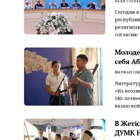
АБАЙ СУРАК
Сегодня в
республик
религиозн
согласия: 
Молоде
себя А
МАРЖАН ОМ
Литератур
«Из поэзи
180-летне
казахской 
В Жеті
ДУМК Н