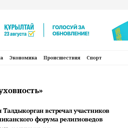
на
Экономика
Происшествия
Спорт
духовность»
я Талдыкорган встречал участников
ликанского форума религиоведов