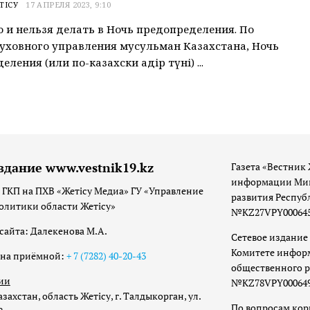
ТІСУ
17 АПРЕЛЯ 2023, 9:10
 и нельзя делать в Ночь предопределения. По
ховного управления мусульман Казахстана, Ночь
ления (или по-казахски Қадір түні) ...
здание www.vestnik19.kz
Газета «Вестник 
информации Мин
 ГКП на ПХВ «Жетісу Медиа» ГУ «Управление
развития Респуб
олитики области Жетісу»
№KZ27VPY00064533
сайта: Далекенова М.А.
Сетевое издание 
Комитете инфор
она приёмной:
+ 7 (7282) 40-20-43
общественного р
ии
№KZ78VPY00064973
захстан, область Жетісу, г. Талдыкорган, ул.
По вопросам ко