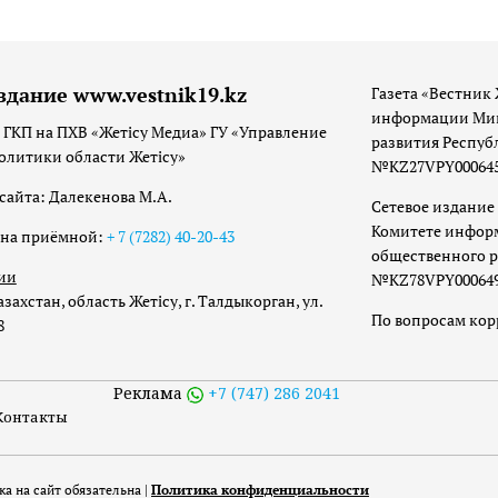
здание www.vestnik19.kz
Газета «Вестник 
информации Мин
 ГКП на ПХВ «Жетісу Медиа» ГУ «Управление
развития Респуб
олитики области Жетісу»
№KZ27VPY00064533
сайта: Далекенова М.А.
Сетевое издание 
Комитете инфор
она приёмной:
+ 7 (7282) 40-20-43
общественного р
ии
№KZ78VPY00064973
захстан, область Жетісу, г. Талдыкорган, ул.
По вопросам ко
8
Реклама
+7 (747) 286 2041
Контакты
а на сайт обязательна |
Политика конфиденциальности