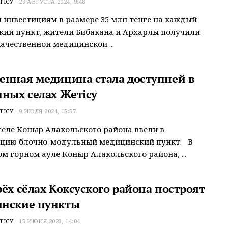
ТІСУ
29 АВГУСТА 2024, 9:48
 инвестициям в размере 35 млн тенге на каждый
ий пункт, жители Бибакана и Архарлы получили
качественной медицинской ...
енная медицина стала доступней в
нных селах Жетісу
ТІСУ
9 ИЮЛЯ 2024, 15:57
селе Коныр Алакольского района ввели в
ацию блочно-модульный медицинский пункт. В
м горном ауле Коныр Алакольского района, ...
ёх сёлах Коксуского района построят
нские пункты
ТІСУ
15 ИЮНЯ 2023, 14:04