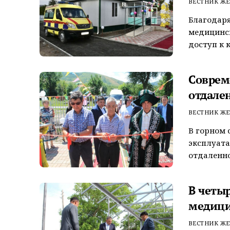
ВЕСТНИК ЖЕ
Благодаря
медицинск
доступ к 
Соврем
отдале
ВЕСТНИК ЖЕ
В горном 
эксплуат
отдаленно
В четыр
медици
ВЕСТНИК ЖЕ