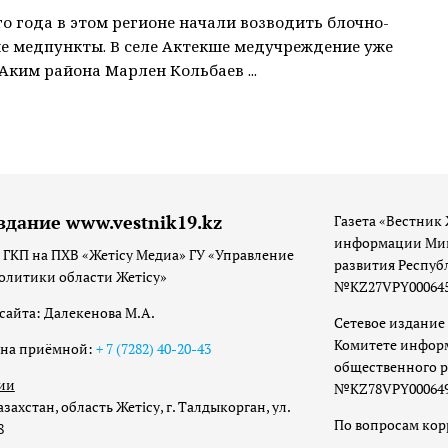
о года в этом регионе начали возводить блочно-
 медпункты. В селе Актекше медучреждение уже
 Аким района Марлен Кольбаев ...
здание www.vestnik19.kz
Газета «Вестник 
информации Мин
 ГКП на ПХВ «Жетісу Медиа» ГУ «Управление
развития Респуб
олитики области Жетісу»
№KZ27VPY00064533
сайта: Далекенова М.А.
Сетевое издание 
Комитете инфор
она приёмной:
+ 7 (7282) 40-20-43
общественного р
ии
№KZ78VPY00064973
захстан, область Жетісу, г. Талдыкорган, ул.
По вопросам ко
8