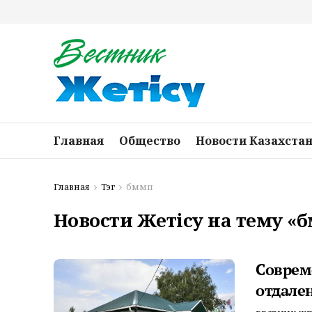
Главная
Общество
Новости Казахста
Главная
Тэг
бммп
Новости Жетісу на тему «
Соврем
отдале