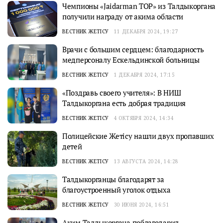
Чемпионы «Jaidarman TOP» из Талдыкоргана
получили награду от акима области
ВЕСТНИК ЖЕТІСУ
11 ДЕКАБРЯ 2024, 19:27
Врачи с большим сердцем: благодарность
медперсоналу Ескельдинской больницы
ВЕСТНИК ЖЕТІСУ
1 ДЕКАБРЯ 2024, 17:15
«Поздравь своего учителя»: В НИШ
Талдыкоргана есть добрая традиция
ВЕСТНИК ЖЕТІСУ
4 ОКТЯБРЯ 2024, 14:34
Полицейские Жетісу нашли двух пропавших
детей
ВЕСТНИК ЖЕТІСУ
13 АВГУСТА 2024, 14:28
Талдыкорганцы благодарят за
благоустроенный уголок отдыха
ВЕСТНИК ЖЕТІСУ
30 ИЮНЯ 2024, 16:51
Аким Талдыкоргана поблагодарил