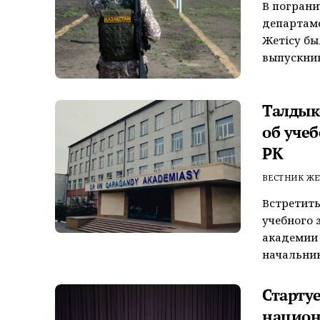
В погран
департаме
Жетісу бы
выпускнико
Талдык
об уче
РК
ВЕСТНИК ЖЕ
Встретить
учебного 
академии 
начальник
Стартуе
национ