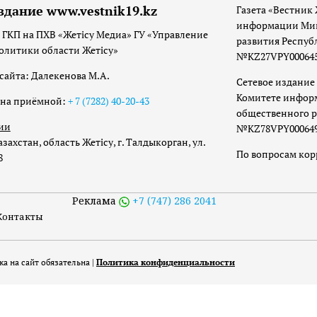
здание www.vestnik19.kz
Газета «Вестник 
информации Мин
 ГКП на ПХВ «Жетісу Медиа» ГУ «Управление
развития Респуб
олитики области Жетісу»
№KZ27VPY00064533
сайта: Далекенова М.А.
Сетевое издание 
Комитете инфор
она приёмной:
+ 7 (7282) 40-20-43
общественного р
ии
№KZ78VPY00064973
захстан, область Жетісу, г. Талдыкорган, ул.
По вопросам ко
8
Реклама
+7 (747) 286 2041
Контакты
а на сайт обязательна |
Политика конфиденциальности