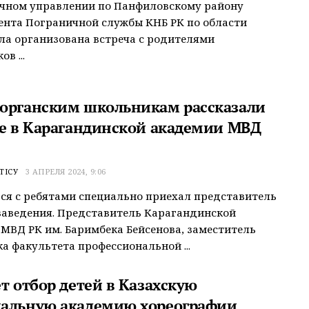
ичном управлении по Панфиловскому району
нта Пограничной службы КНБ РК по области
ла организована встреча с родителями
в ...
органским школьникам рассказали
бе в Карагандинской академии МВД
ТІСУ
3 АПРЕЛЯ 2024, 9:06
ся с ребятами специально приехал представитель
заведения. Представитель Карагандинской
МВД РК им. Баримбека Бейсенова, заместитель
а факультета профессиональной ...
т отбор детей в Казахскую
альную академию хореографии