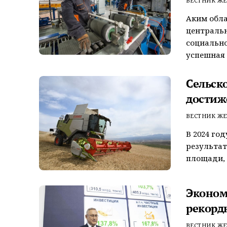
ВЕСТНИК ЖЕ
Аким обла
центральн
социально
успешная .
Сельск
достиж
ВЕСТНИК ЖЕ
В 2024 го
результат
площади, 
Эконом
рекорд
ВЕСТНИК ЖЕ