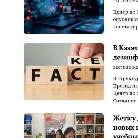
ВЕСТНИК ЖЕ
Центр по 
опубликов
констатир
В Казах
дезинф
ВЕСТНИК ЖЕ
В структ
Президент
Центр по 
Создание ..
Жетісу 
новых 
учебны