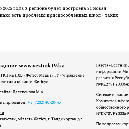
о 2026 года в регионе будет построена 21 новая
нако есть проблемы приспособленных школ - таких
здание www.vestnik19.kz
Газета «Вестник 
информации Мин
 ГКП на ПХВ «Жетісу Медиа» ГУ «Управление
развития Респуб
олитики области Жетісу»
№KZ27VPY00064533
сайта: Далекенова М.А.
Сетевое издание 
Комитете инфор
она приёмной:
+ 7 (7282) 40-20-43
общественного р
ии
№KZ78VPY00064973
захстан, область Жетісу, г. Талдыкорган, ул.
По вопросам ко
8