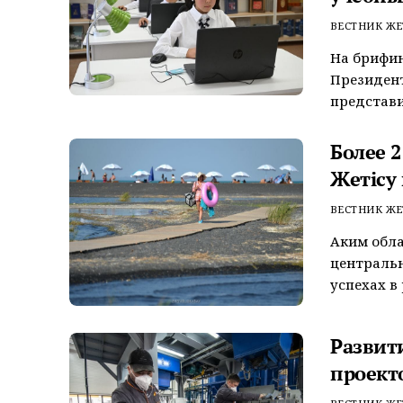
ВЕСТНИК ЖЕ
На брифи
Президент
представи
Более 
Жетісу 
ВЕСТНИК ЖЕ
Аким обла
централь
успехах в 
Развит
проекто