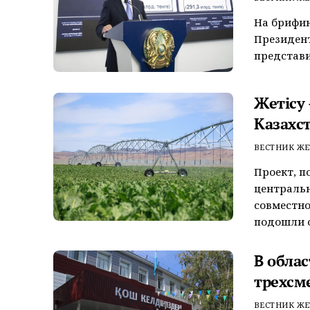
На брифи
Президент
представи
Жетiсу
Казахст
ВЕСТНИК ЖЕ
Проект, п
централь
совместно
подошли о
В обла
трехсм
ВЕСТНИК ЖЕ