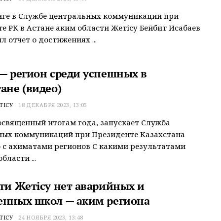
нге в Службе центральных коммуникаций при
е РК в Астане аким области Жетісу Бейбит Исабаев
л отчет о достижениях ...
 — регион среди успешных в
ане (видео)
ТІСУ
18 ДЕКАБРЯ 2023, 13:05
освященный итогам года, запускает Служба
ных коммуникаций при Президенте Казахстана
 с акиматами регионов С какими результатами
бласти ...
сти Жетісу нет аварийных и
енных школ — аким региона
ТІСУ
24 НОЯБРЯ 2023, 13:48