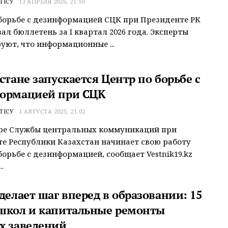
ТІСУ
13 АПРЕЛЯ 2026, 21:10
борьбе с дезинформацией СЦК при Президенте РК
ал бюллетень за I квартал 2026 года. Эксперты
уют, что информационные ...
стане запускается Центр по борьбе с
ормацией при СЦК
ТІСУ
1 АВГУСТА 2025, 21:02
уре Службы центральных коммуникаций при
е Республики Казахстан начинает свою работу
борьбе с дезинформацией, сообщает Vestnik19.kz
.
делает шаг вперед в образовании: 15
школ и капитальные ремонты
х заведений