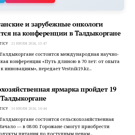
танские и зарубежные онкологи
ятся на конференции в Талдыкоргане
ТІСУ
21 ИЮЛЯ 2026, 15:47
 Талдыкоргане состоится международная научно-
кая конференция «Путь длиною в 70 лет: от опыта
 инновациям», передает Vestnik19.kz...
охозяйственная ярмарка пройдет 19
 Талдыкоргане
ТІСУ
16 ИЮЛЯ 2026, 16:44
 Талдыкоргане состоится сельскохозяйственная
Начало — в 08:00. Горожане смогут приобрести
одукты питания по доступным ценам...