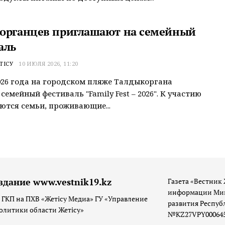
органцев приглашают на семейный
аль
ТІСУ
10 ИЮЛЯ 2026, 11:20
026 года на городском пляже Талдыкоргана
семейный фестиваль "Family Fest – 2026". К участию
тся семьи, проживающие...
здание www.vestnik19.kz
Газета «Вестник 
информации Мин
 ГКП на ПХВ «Жетісу Медиа» ГУ «Управление
развития Респуб
олитики области Жетісу»
№KZ27VPY00064533