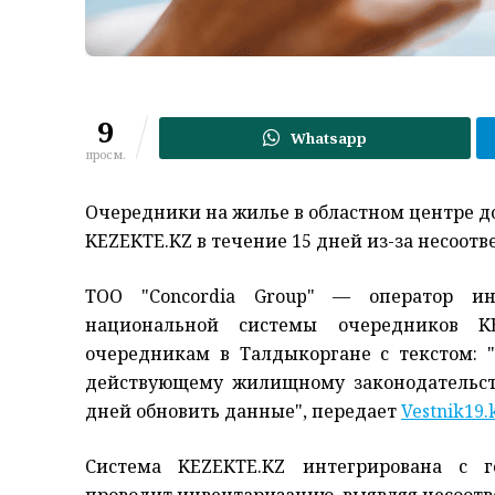
9
Whatsapp
просм.
Очередники на жилье в областном центре д
KEZEKTE.KZ в течение 15 дней из-за несоот
ТОО "Concordia Group" — оператор ин
национальной системы очередников K
очередникам в Талдыкоргане с текстом: "
действующему жилищному законодательст
дней обновить данные", передает
Vestnik19.
Система KEZEKTE.KZ интегрирована с 
проводит инвентаризацию, выявляя несоотв