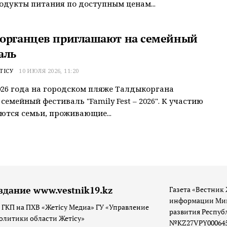
одукты питания по доступным ценам...
органцев приглашают на семейный
аль
ТІСУ
10 ИЮЛЯ 2026, 11:20
026 года на городском пляже Талдыкоргана
семейный фестиваль "Family Fest – 2026". К участию
тся семьи, проживающие...
здание www.vestnik19.kz
Газета «Вестник 
информации Мин
 ГКП на ПХВ «Жетісу Медиа» ГУ «Управление
развития Респуб
олитики области Жетісу»
№KZ27VPY00064533