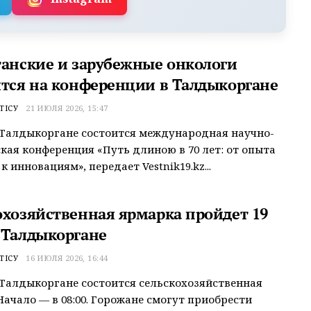
танские и зарубежные онкологи
ятся на конференции в Талдыкоргане
ТІСУ
21 ИЮЛЯ 2026, 15:47
 Талдыкоргане состоится международная научно-
кая конференция «Путь длиною в 70 лет: от опыта
 инновациям», передает Vestnik19.kz...
охозяйственная ярмарка пройдет 19
 Талдыкоргане
ТІСУ
16 ИЮЛЯ 2026, 16:44
 Талдыкоргане состоится сельскохозяйственная
Начало — в 08:00. Горожане смогут приобрести