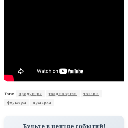
Тэги:
продукция
талдыкорган
товары
фермеры
ярмарка
Будьте в центре событий!