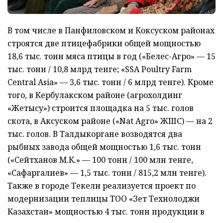
В том числе в Панфиловском и Коксуском районах
строятся две птицефабрики общей мощностью
18,6 тыс. тонн мяса птицы в год («Белес-Агро» — 15
тыс. тонн / 10,8 млрд тенге; «SSA Poultry Farm
Central Asia» — 3,6 тыс. тонн / 6 млрд тенге). Кроме
того, в Кербулакском районе (агрохолдинг
«Жетысу») строится площадка на 5 тыс. голов
скота, в Аксуском районе («Nat Agro» ЖШС) — на 2
тыс. голов. В Талдыкоргане возводятся два
рыбных завода общей мощностью 1,6 тыс. тонн
(«Сейтханов М.К.» — 100 тонн / 100 млн тенге,
«Сафаргалиев» — 1,5 тыс. тонн / 815,2 млн тенге).
Также в городе Текели реализуется проект по
модернизации теплицы ТОО «Зет Технолоджи
Казахстан» мощностью 4 тыс. тонн продукции в