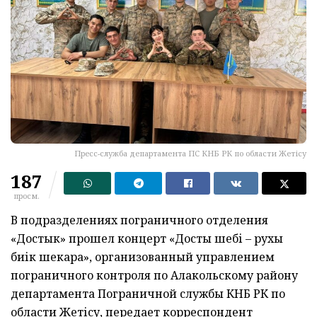
Пресс-служба департамента ПС КНБ РК по области Жетісу
187
просм.
В подразделениях пограничного отделения
«Достык» прошел концерт «Достық шебі – рухы
биік шекара», организованный управлением
пограничного контроля по Алакольскому району
департамента Пограничной службы КНБ РК по
области Жетісу, передает корреспондент