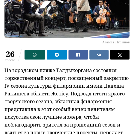
Азамат Нусипов
26
просм.
На городском пляже Талдыкоргана состоялся
торжественный концерт, посвященный закрытию
IV сезона культуры филармонии имени Данеша
Ракишева области Жетісу. Подводя итоги яркого
творческого сезона, областная филармония
представила в этот особый вечер ценителям
искусства свои лучшие номера, чтобы
поблагодарить зрителя за прошедший сезон и
взяться за новые творческие проекты, передает