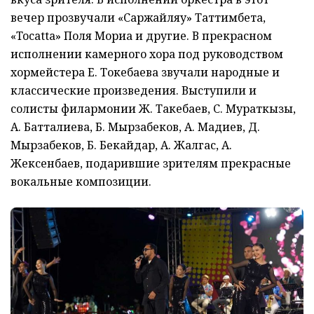
вечер прозвучали «Саржайляу» Таттимбета,
«Tocatta» Поля Мориа и другие. В прекрасном
исполнении камерного хора под руководством
хормейстера Е. Токебаева звучали народные и
классические произведения. Выступили и
солисты филармонии Ж. Такебаев, С. Мураткызы,
А. Батталиева, Б. Мырзабеков, А. Мадиев, Д.
Мырзабеков, Б. Бекайдар, А. Жалгас, А.
Жексенбаев, подарившие зрителям прекрасные
вокальные композиции.