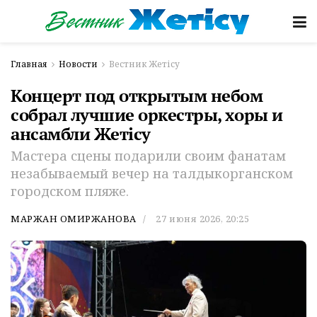
Главная
Новости
Вестник Жетісу
Концерт под открытым небом
собрал лучшие оркестры, хоры и
ансамбли Жетісу
Мастера сцены подарили своим фанатам
незабываемый вечер на талдыкорганском
городском пляже.
МАРЖАН ОМИРЖАНОВА
27 июня 2026, 20:25