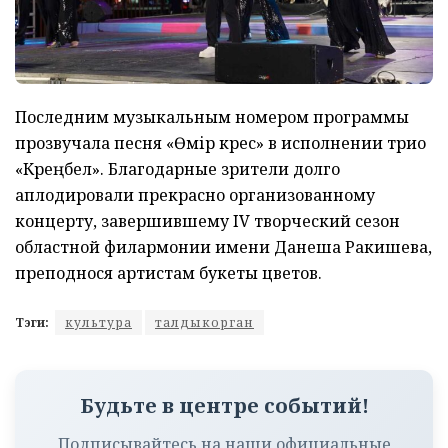
Последним музыкальным номером программы
прозвучала песня «Өмір күрес» в исполнении трио
«Күреңбел». Благодарные зрители долго
аплодировали прекрасно организованному
концерту, завершившему IV творческий сезон
областной филармонии имени Данеша Ракишева,
преподнося артистам букеты цветов.
Тэги:
культура
талдыкорган
Будьте в центре событий!
Подписывайтесь на наши официальные