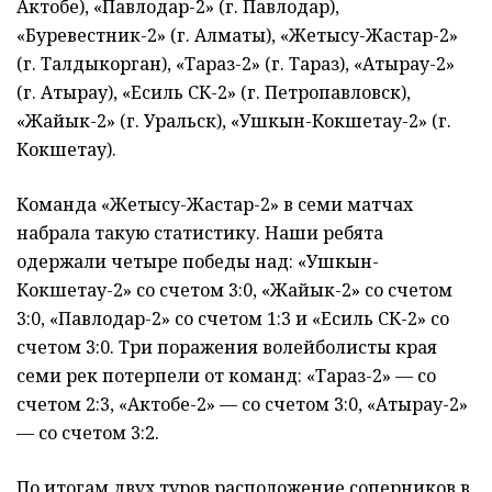
Актобе), «Павлодар-2» (г. Павлодар),
«Буревестник-2» (г. Алматы), «Жетысу-Жастар-2»
(г. Талдыкорган), «Тараз-2» (г. Тараз), «Атырау-2»
(г. Атырау), «Есиль СК-2» (г. Петропавловск),
«Жайык-2» (г. Уральск), «Ушкын-Кокшетау-2» (г.
Кокшетау).
Команда «Жетысу-Жастар-2» в семи матчах
набрала такую статистику. Наши ребята
одержали четыре победы над: «Ушкын-
Кокшетау-2» со счетом 3:0, «Жайык-2» со счетом
3:0, «Павлодар-2» со счетом 1:3 и «Есиль СК-2» со
счетом 3:0. Три поражения волейболисты края
семи рек потерпели от команд: «Тараз-2» — со
счетом 2:3, «Актобе-2» — со счетом 3:0, «Атырау-2»
— со счетом 3:2.
По итогам двух туров расположение соперников в