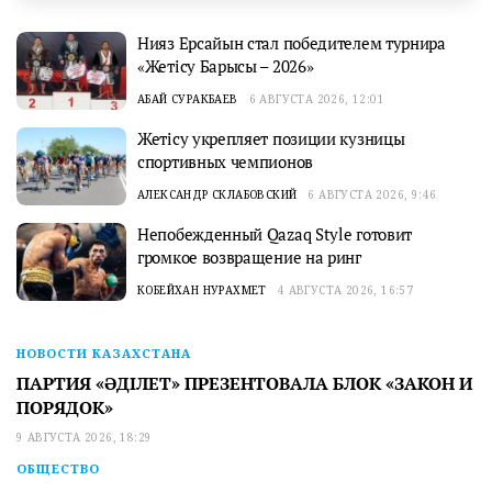
Нияз Ерсайын стал победителем турнира
«Жетісу Барысы – 2026»
АБАЙ СУРАКБАЕВ
6 АВГУСТА 2026, 12:01
Жетісу укрепляет позиции кузницы
спортивных чемпионов
АЛЕКСАНДР СКЛАБОВСКИЙ
6 АВГУСТА 2026, 9:46
Непобежденный Qazaq Style готовит
громкое возвращение на ринг
КОБЕЙХАН НУРАХМЕТ
4 АВГУСТА 2026, 16:57
НОВОСТИ КАЗАХСТАНА
ПАРТИЯ «ӘДІЛЕТ» ПРЕЗЕНТОВАЛА БЛОК «ЗАКОН И
ПОРЯДОК»
9 АВГУСТА 2026, 18:29
ОБЩЕСТВО