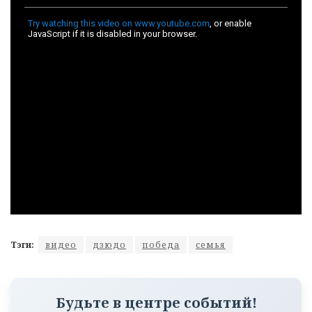
Тэги:
видео
дзюдо
победа
семья
Будьте в центре событий!