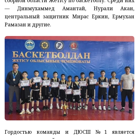
сборной области Жетісу по баскетболу. Среди них
— Динмухаммед Амантай, Нурали Акан,
центральный защитник Мирас Еркин, Ермухан
Рамазан и другие.
Гордостью команды и ДЮСШ №1 является