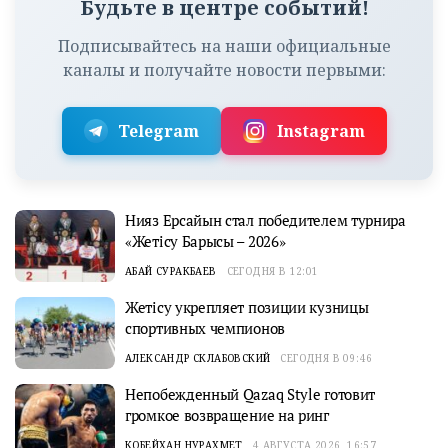
Будьте в центре событий!
Подписывайтесь на наши официальные
каналы и получайте новости первыми:
Telegram
Instagram
Нияз Ерсайын стал победителем турнира
«Жетісу Барысы – 2026»
АБАЙ СУРАКБАЕВ
СЕГОДНЯ В 12:01
Жетісу укрепляет позиции кузницы
спортивных чемпионов
АЛЕКСАНДР СКЛАБОВСКИЙ
СЕГОДНЯ В 09:46
Непобежденный Qazaq Style готовит
громкое возвращение на ринг
КОБЕЙХАН НУРАХМЕТ
4 АВГУСТА 2026, 16:57