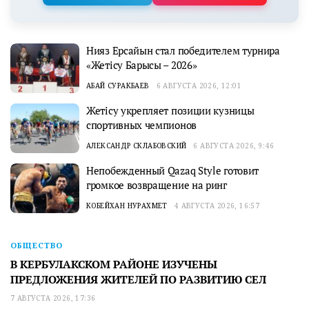
Нияз Ерсайын стал победителем турнира
«Жетісу Барысы – 2026»
АБАЙ СУРАКБАЕВ
6 АВГУСТА 2026, 12:01
Жетісу укрепляет позиции кузницы
спортивных чемпионов
АЛЕКСАНДР СКЛАБОВСКИЙ
6 АВГУСТА 2026, 9:46
Непобежденный Qazaq Style готовит
громкое возвращение на ринг
КОБЕЙХАН НУРАХМЕТ
4 АВГУСТА 2026, 16:57
ОБЩЕСТВО
В КЕРБУЛАКСКОМ РАЙОНЕ ИЗУЧЕНЫ
ПРЕДЛОЖЕНИЯ ЖИТЕЛЕЙ ПО РАЗВИТИЮ СЕЛ
7 АВГУСТА 2026, 17:36