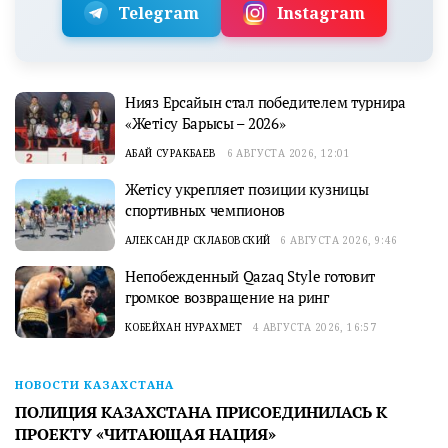
Telegram
Instagram
Нияз Ерсайын стал победителем турнира
«Жетісу Барысы – 2026»
АБАЙ СУРАКБАЕВ
6 АВГУСТА 2026, 12:01
Жетісу укрепляет позиции кузницы
спортивных чемпионов
АЛЕКСАНДР СКЛАБОВСКИЙ
6 АВГУСТА 2026, 9:46
Непобежденный Qazaq Style готовит
громкое возвращение на ринг
КОБЕЙХАН НУРАХМЕТ
4 АВГУСТА 2026, 16:57
НОВОСТИ КАЗАХСТАНА
ПОЛИЦИЯ КАЗАХСТАНА ПРИСОЕДИНИЛАСЬ К
ПРОЕКТУ «ЧИТАЮЩАЯ НАЦИЯ»