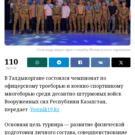
Стоп-кадр видео пресс-службы Жетысуского гарнизона
110
просм.
В Талдыкоргане состоялся чемпионат по
офицерскому троеборью и военно-спортивному
многоборью среди десантно-штурмовых войск
Вооруженных сил Республики Казахстан,
передает
Vestnik19.kz
Основная цель турнира — развитие физической
подготовки личного состава, совершенствование