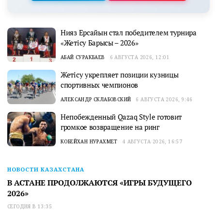
Нияз Ерсайын стал победителем турнира
«Жетісу Барысы – 2026»
АБАЙ СУРАКБАЕВ
6 АВГУСТА 2026, 12:01
Жетісу укрепляет позиции кузницы
спортивных чемпионов
АЛЕКСАНДР СКЛАБОВСКИЙ
6 АВГУСТА 2026, 9:46
Непобежденный Qazaq Style готовит
громкое возвращение на ринг
КОБЕЙХАН НУРАХМЕТ
4 АВГУСТА 2026, 16:57
НОВОСТИ КАЗАХСТАНА
В АСТАНЕ ПРОДОЛЖАЮТСЯ «ИГРЫ БУДУЩЕГО
2026»
СЕГОДНЯ В 13:35