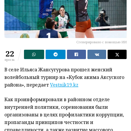
Сгенерировано с помощью ИИ
22
просм.
В селе Ильяса Жансугурова прошел женский
волейбольный турнир на «Кубок акима Аксуского
района», передает
Vestnik19.kz
Как проинформировали в районном отделе
внутренней политики, соревнования были
организованы в целях профилактики коррупции,
пропаганды принципов честности и
справедливости, а также развитие массового