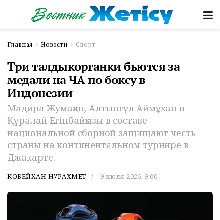
Главная
Новости
Спорт
Три талдыкорганки бьются за
медали на ЧА по боксу в
Индонезии
Мадира Жумақан, Алтынгүл Аймұхан и
Құралай Егінбайқызы в составе
национальной сборной защищают честь
страны на континентальном турнире в
Джакарте.
КОБЕЙХАН НУРАХМЕТ
9 июля 2026, 9:00