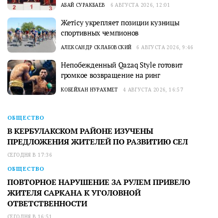
АБАЙ СУРАКБАЕВ
6 АВГУСТА 2026, 12:01
Жетісу укрепляет позиции кузницы
спортивных чемпионов
АЛЕКСАНДР СКЛАБОВСКИЙ
6 АВГУСТА 2026, 9:46
Непобежденный Qazaq Style готовит
громкое возвращение на ринг
КОБЕЙХАН НУРАХМЕТ
4 АВГУСТА 2026, 16:57
ОБЩЕСТВО
В КЕРБУЛАКСКОМ РАЙОНЕ ИЗУЧЕНЫ
ПРЕДЛОЖЕНИЯ ЖИТЕЛЕЙ ПО РАЗВИТИЮ СЕЛ
СЕГОДНЯ В 17:36
ОБЩЕСТВО
ПОВТОРНОЕ НАРУШЕНИЕ ЗА РУЛЕМ ПРИВЕЛО
ЖИТЕЛЯ САРКАНА К УГОЛОВНОЙ
ОТВЕТСТВЕННОСТИ
СЕГОДНЯ В 16:51