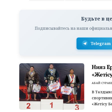
Будьте в ц
Подписывайтесь на наши официальн
Telegram
Нияз Е
«Жетісу
АБАЙ СУРАК
В Талдык
спортивных
«Жетісу Ба