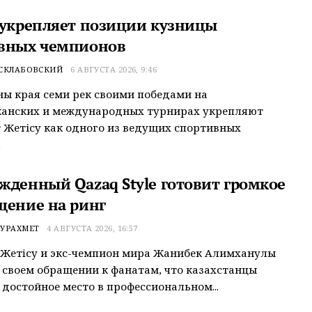
 укрепляет позиции кузницы
вных чемпионов
 СКЛАБОВСКИЙ
6 АВГУСТА 2026, 9:46
ы края семи рек своими победами на
канских и международных турнирах укрепляют
 Жетісу как одного из ведущих спортивных
.
жденный Qazaq Style готовит громкое
щение на ринг
УРАХМЕТ
4 АВГУСТА 2026, 16:57
Жетiсу и экс-чемпион мира Жанибек Алимханулы
 своем обращении к фанатам, что казахстанцы
достойное место в профессиональном...