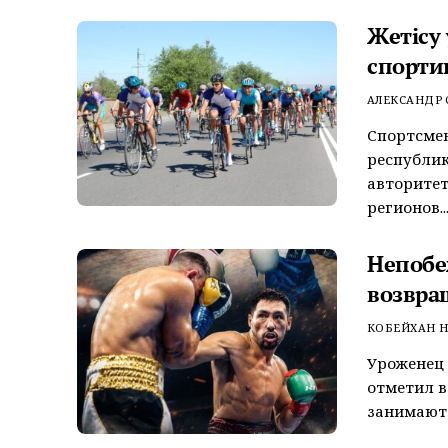
Жетісу
спорти
АЛЕКСАНДР
Спортсмен
республи
авторитет
регионов..
Непобе
возвра
КОБЕЙХАН Н
Уроженец 
отметил в
занимают 