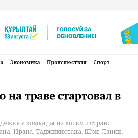
на
Экономика
Происшествия
Спорт
ю на траве стартовал в
дежные команды из восьми стран:
ана, Ирана, Таджикистана, Шри-Ланки,