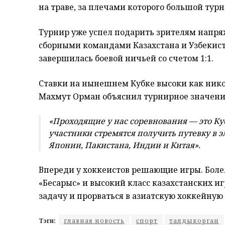
на траве, за плечами которого большой тур
Турнир уже успел подарить зрителям напря
сборными командами Казахстана и Узбекист
завершилась боевой ничьей со счетом 1:1.
Ставки на нынешнем Кубке высоки как нико
Махмут Орман объяснил турнирное значени
«Проходящие у нас соревнования — это Ку
участники стремятся получить путевку в э
Японии, Пакистана, Индии и Китая».
Впереди у хоккеистов решающие игры. Бол
«Бесарыс» и высокий класс казахстанских 
задачу и прорваться в азиатскую хоккейную 
Тэги:
главная новость
спорт
талдыкорган