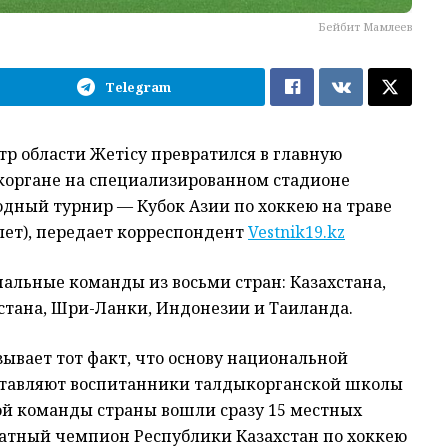
Бейбит Мамлеев
Telegram
р области Жетісу превратился в главную
коргане на специализированном стадионе
дный турнир — Кубок Азии по хоккею на траве
лет), передает корреспондент
Vestnik19.kz
альные команды из восьми стран: Казахстана,
стана, Шри-Ланки, Индонезии и Таиланда.
ывает тот факт, что основу национальной
оставляют воспитанники талдыкорганской школы
ной команды страны вошли сразу 15 местных
атный чемпион Республики Казахстан по хоккею