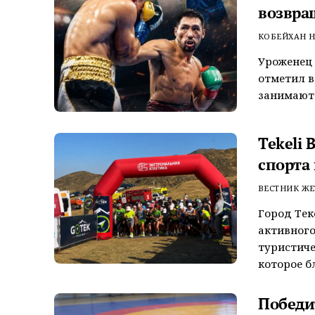
возвра
КОБЕЙХАН Н
Уроженец 
отметил в
занимают 
Tekeli 
спорта 
ВЕСТНИК ЖЕ
Город Тек
активного
туристиче
которое бл
Победи