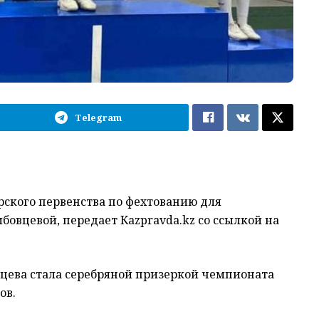
Telegram
ского первенства по фехтованию для
овцевой, передает Кazpravda.kz со ссылкой на
вцева стала серебряной призеркой чемпионата
ов.