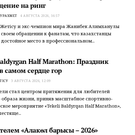
щение на ринг
УРАХМЕТ
4 АВГУСТА 2026, 16:57
Жетiсу и экс-чемпион мира Жанибек Алимханулы
 своем обращении к фанатам, что казахстанцы
достойное место в профессиональном...
Baldyrgan Half Marathon: Праздник
в самом сердце гор
ТІСУ
3 АВГУСТА 2026, 12:09
ели стал центром притяжения для любителей
 образа жизни, приняв масштабное спортивно-
ское мероприятие «Tekeli Baldyrqan Half Marathon»,
естяще...
телем «Алакөл барысы – 2026»