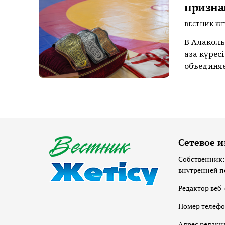
призна
ВЕСТНИК ЖЕ
В Алаколь
қазақ күре
объединяе
Сетевое и
Собственник:
внутренней п
Редактор веб-
Номер телеф
Адрес редакц