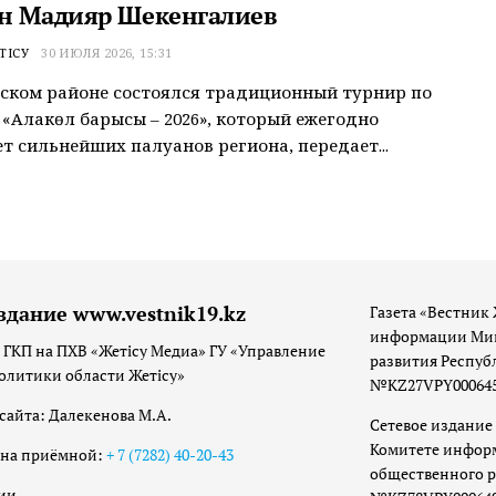
н Мадияр Шекенгалиев
ТІСУ
30 ИЮЛЯ 2026, 15:31
ском районе состоялся традиционный турнир по
сі «Алакөл барысы – 2026», который ежегодно
т сильнейших палуанов региона, передает...
здание www.vestnik19.kz
Газета «Вестник 
информации Мин
 ГКП на ПХВ «Жетісу Медиа» ГУ «Управление
развития Респуб
олитики области Жетісу»
№KZ27VPY00064533
сайта: Далекенова М.А.
Сетевое издание 
Комитете инфор
она приёмной:
+ 7 (7282) 40-20-43
общественного р
ии