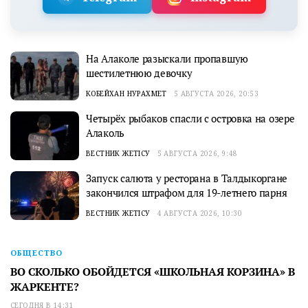
На Алаколе разыскали пропавшую
шестилетнюю девочку
КОБЕЙХАН НУРАХМЕТ
5 АВГУСТА 2026, 20:53
Четырёх рыбаков спасли с островка на озере
Алаколь
ВЕСТНИК ЖЕТІСУ
5 АВГУСТА 2026, 9:48
Запуск салюта у ресторана в Талдыкоргане
закончился штрафом для 19-летнего парня
ВЕСТНИК ЖЕТІСУ
4 АВГУСТА 2026, 10:30
ОБЩЕСТВО
ВО СКОЛЬКО ОБОЙДЕТСЯ «ШКОЛЬНАЯ КОРЗИНА» В
ЖАРКЕНТЕ?
СЕГОДНЯ В 14:31