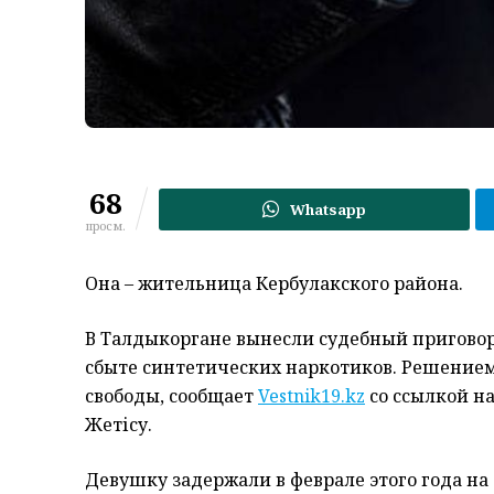
68
Whatsapp
просм.
Она – жительница Кербулакского района.
В Талдыкоргане вынесли судебный приговор
сбыте синтетических наркотиков. Решением
свободы, сообщает
Vestnik19.kz
со ссылкой н
Жетісу.
Девушку задержали в феврале этого года на