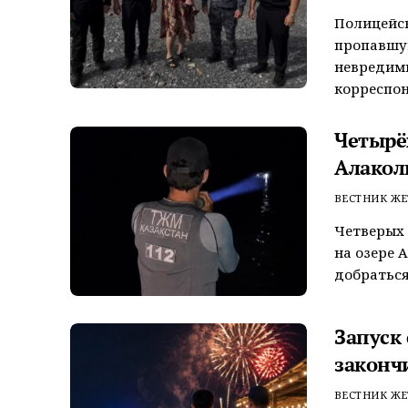
Полицейск
пропавшую
невредим
корреспон
Четырёх
Алакол
ВЕСТНИК ЖЕ
Четверых 
на озере 
добраться
Запуск
законч
ВЕСТНИК ЖЕ