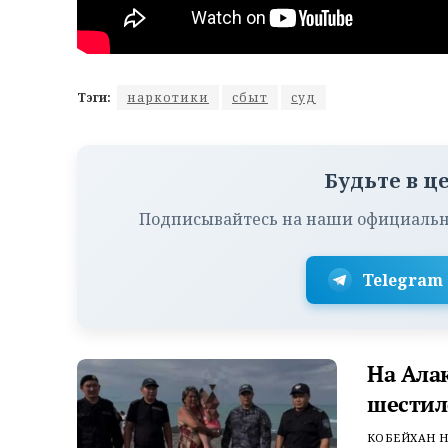
Тэги:
наркотики
сбыт
суд
Будьте в ц
Подписывайтесь на наши официальн
Telegram
На Ала
шестил
КОБЕЙХАН Н