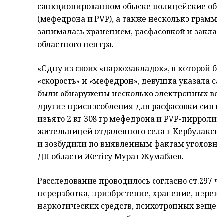
санкционированном обыске полицейские обн
(мефедрона и РVP), а также несколько грам
занималась хранением, расфасовкой и закл
областного центра.
«Одну из своих «наркозакладок», в которой
«скорость» и «мефедрон», девушка указала 
были обнаружены несколько электронных вес
другие приспособления для расфасовки синт
изъято 2 кг 308 гр мефедрона и PVP-пирро
жительницей отдаленного села в Кербулакс
и возбудили по выявленным фактам уголовн
ДП области Жетісу Мурат Жумабаев.
Расследование проводилось согласно ст.297 ч.3
переработка, приобретение, хранение, перев
наркотических средств, психотропных вещес