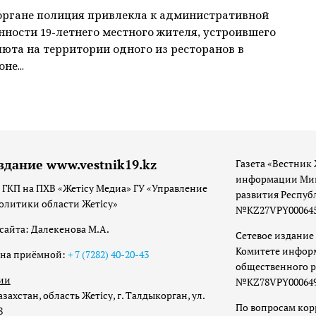
органе полиция привлекла к административной
нности 19-летнего местного жителя, устроившего
люта на территории одного из ресторанов в
не...
здание www.vestnik19.kz
Газета «Вестник 
информации Мин
 ГКП на ПХВ «Жетісу Медиа» ГУ «Управление
развития Респуб
олитики области Жетісу»
№KZ27VPY00064533
сайта: Далекенова М.А.
Сетевое издание 
Комитете инфор
она приёмной:
+ 7 (7282) 40-20-43
общественного р
ии
№KZ78VPY00064973
захстан, область Жетісу, г. Талдыкорган, ул.
По вопросам ко
8