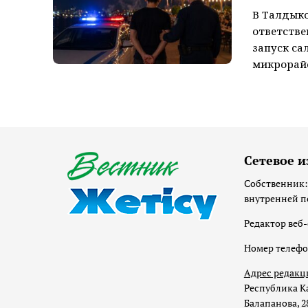
В Талдык
ответстве
запуск са
микрорайо
Сетевое и
Собственник:
внутренней п
Редактор веб-
Номер телеф
Адрес редакц
Республика Ка
Балапанова, 2