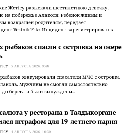
ие Жетісу разыскали шестилетнюю девочку,
 на побережье Алаколя. Ребенок живым и
ым возвращен родителям, передает
дент Vestnik19.kz Инцидент зарегистрирован в...
 рыбаков спасли с островка на озере
ь
ТІСУ
5 АВГУСТА 2026, 9:48
рыбаков эвакуировали спасатели МЧС с островка
Алаколь. Мужчины не смогли самостоятельно
 до берега и были вынуждены...
 салюта у ресторана в Талдыкоргане
ился штрафом для 19-летнего парня
ТІСУ
4 АВГУСТА 2026, 10:30