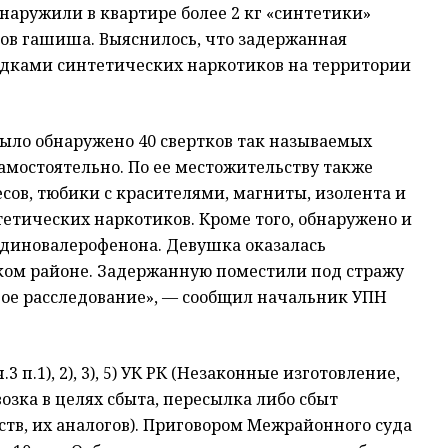
аружили в квартире более 2 кг «синтетики»
мов гашиша. Выяснилось, что задержанная
адками синтетических наркотиков на территории
 было обнаружено 40 свертков так называемых
самостоятельно. По ее местожительству также
ов, тюбики с красителями, магниты, изолента и
етических наркотиков. Кроме того, обнаружено и
лидиновалерофенона. Девушка оказалась
ком районе. Задержанную поместили под стражу
ое расследование», — сообщил начальник УПН
 п.1), 2), 3), 5) УК РК (Незаконные изготовление,
озка в целях сбыта, пересылка либо сбыт
тв, их аналогов). Приговором Межрайонного суда