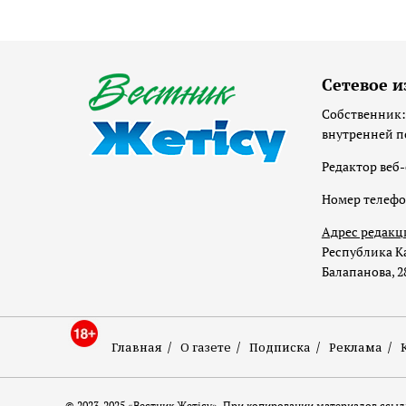
Сетевое и
Собственник:
внутренней п
Редактор веб-
Номер телеф
Адрес редакц
Республика Ка
Балапанова, 2
Главная
О газете
Подписка
Реклама
© 2023-2025 «Вестник Жетісу». При копировании материалов ссылк