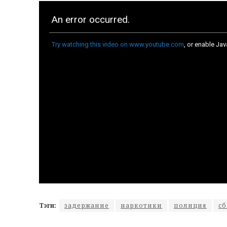
Тэги:
задержание
наркотики
полиция
с