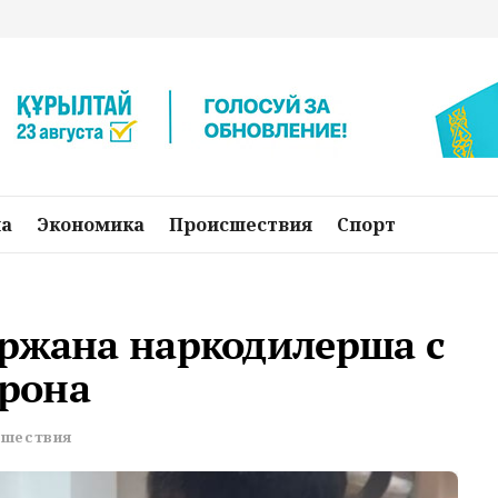
на
Экономика
Происшествия
Спорт
ержана наркодилерша с
рона
шествия