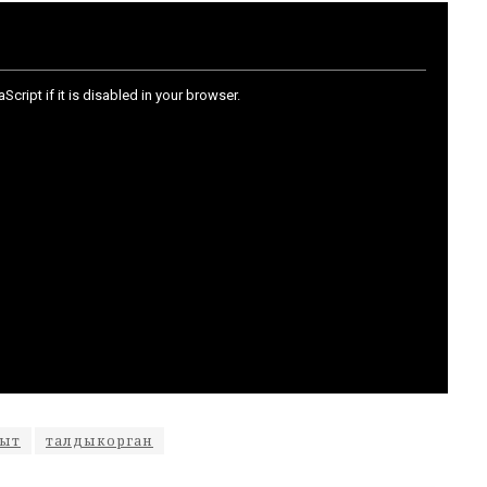
быт
талдыкорган