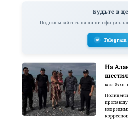
Будьте в ц
Подписывайтесь на наши официальн
Telegram
На Ала
шестил
КОБЕЙХАН Н
Полицейск
пропавшую
невредим
корреспон