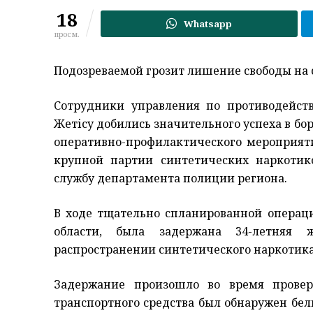
18
Whatsapp
просм.
Подозреваемой грозит лишение свободы на с
Сотрудники управления по противодейст
Жетісу добились значительного успеха в бо
оперативно-профилактического мероприяти
крупной партии синтетических наркотик
службу департамента полиции региона.
В ходе тщательно спланированной операц
области, была задержана 34-летняя ж
распространении синтетического наркотик
Задержание произошло во время проверк
транспортного средства был обнаружен бе