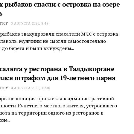
 рыбаков спасли с островка на озере
ь
ТІСУ
5 АВГУСТА 2026, 9:48
рыбаков эвакуировали спасатели МЧС с островка
Алаколь. Мужчины не смогли самостоятельно
 до берега и были вынуждены...
 салюта у ресторана в Талдыкоргане
ился штрафом для 19-летнего парня
ТІСУ
4 АВГУСТА 2026, 10:30
органе полиция привлекла к административной
нности 19-летнего местного жителя, устроившего
люта на территории одного из ресторанов в
не...