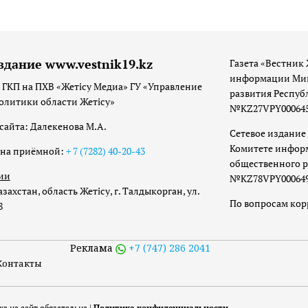
здание www.vestnik19.kz
Газета «Вестник 
информации Мин
 ГКП на ПХВ «Жетісу Медиа» ГУ «Управление
развития Респуб
олитики области Жетісу»
№KZ27VPY00064533
сайта: Далекенова М.А.
Сетевое издание 
Комитете инфор
она приёмной:
+ 7 (7282) 40-20-43
общественного р
ии
№KZ78VPY00064973
захстан, область Жетісу, г. Талдыкорган, ул.
По вопросам ко
8
Реклама
+7 (747) 286 2041
Контакты
а на сайт обязательна |
Политика конфиденциальности