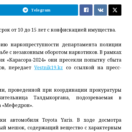
Telegram
рок от 10 до 15 лет с конфискацией имущества.
вию наркопреступности департамента полиции
рьбе с незаконным оборотом наркотиков. В рамках
я «Карасора-2024» они пресекли попытку сбыта
ов, передает
Vestnik19.kz
со ссылкой на пресс-
ии, проведенной при координации прокуратуры
ительница Талдыкоргана, подозреваемая в
а «Мефедрон».
и автомобиля Toyota Yaris. В ходе досмотра
лый мешок, содержащий вещество с характерным