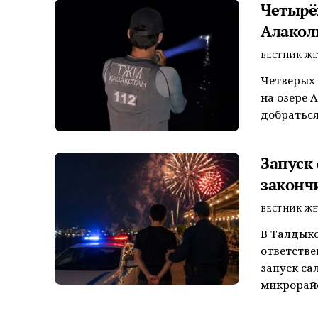
Четырёх
Алакол
ВЕСТНИК ЖЕ
Четверых 
на озере 
добраться
Запуск
законч
ВЕСТНИК ЖЕ
В Талдык
ответстве
запуск са
микрорайо