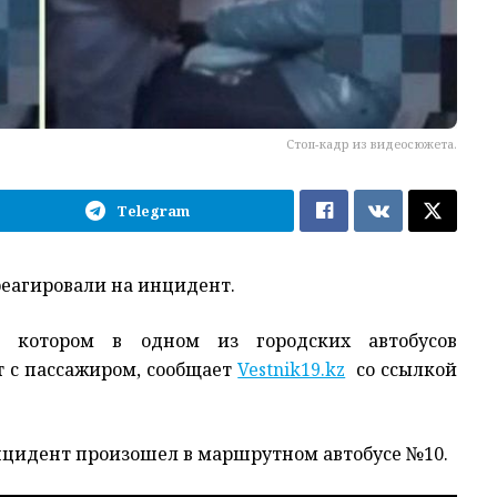
Стоп-кадр из видеосюжета.
Telegram
реагировали на инцидент.
на котором в одном из городских автобусов
т с пассажиром, сообщает
Vestnik19.kz
со ссылкой
инцидент произошел в маршрутном автобусе №10.