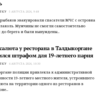
ь
ТІСУ
5 АВГУСТА 2026, 9:48
рыбаков эвакуировали спасатели МЧС с островка
Алаколь. Мужчины не смогли самостоятельно
 до берега и были вынуждены...
 салюта у ресторана в Талдыкоргане
ился штрафом для 19-летнего парня
ТІСУ
4 АВГУСТА 2026, 10:30
органе полиция привлекла к административной
нности 19-летнего местного жителя, устроившего
люта на территории одного из ресторанов в
не...