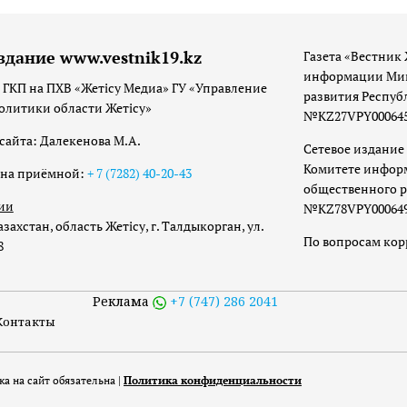
здание www.vestnik19.kz
Газета «Вестник 
информации Мин
 ГКП на ПХВ «Жетісу Медиа» ГУ «Управление
развития Респуб
олитики области Жетісу»
№KZ27VPY00064533
сайта: Далекенова М.А.
Сетевое издание 
Комитете инфор
она приёмной:
+ 7 (7282) 40-20-43
общественного р
ии
№KZ78VPY00064973
захстан, область Жетісу, г. Талдыкорган, ул.
По вопросам ко
8
Реклама
+7 (747) 286 2041
Контакты
а на сайт обязательна |
Политика конфиденциальности