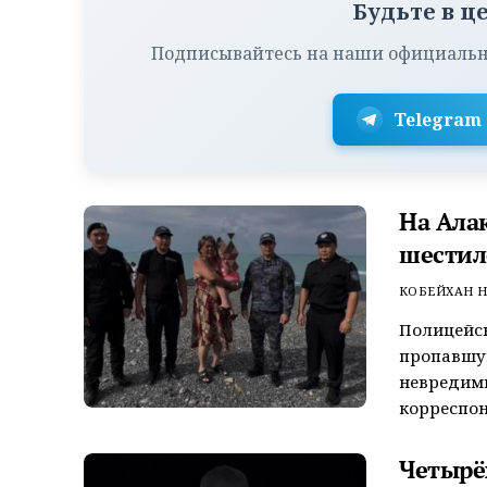
Будьте в ц
Подписывайтесь на наши официальн
Telegram
На Ала
шестил
КОБЕЙХАН Н
Полицейск
пропавшую
невредим
корреспон
Четырёх