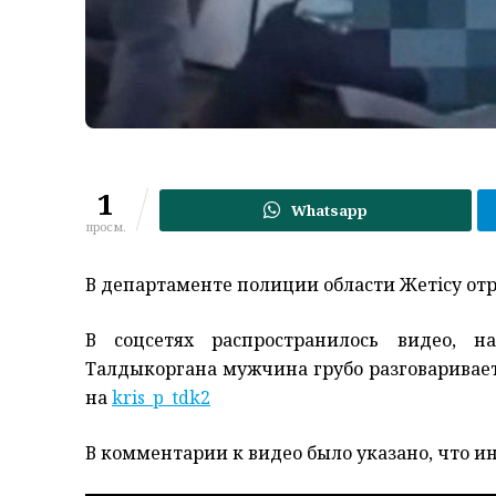
1
Whatsapp
просм.
В департаменте полиции области Жетiсу от
В соцсетях распространилось видео, 
Талдыкоргана мужчина грубо разговаривае
на
kris_p_tdk2
В комментарии к видео было указано, что 