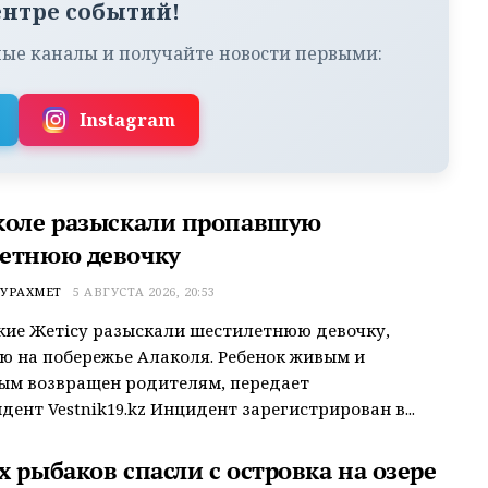
ентре событий!
ые каналы и получайте новости первыми:
Instagram
коле разыскали пропавшую
етнюю девочку
УРАХМЕТ
5 АВГУСТА 2026, 20:53
ие Жетісу разыскали шестилетнюю девочку,
 на побережье Алаколя. Ребенок живым и
ым возвращен родителям, передает
дент Vestnik19.kz Инцидент зарегистрирован в...
 рыбаков спасли с островка на озере