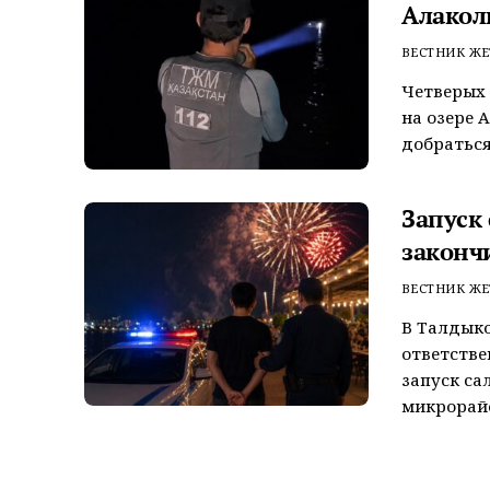
Алакол
ВЕСТНИК ЖЕ
Четверых 
на озере 
добраться
Запуск
законч
ВЕСТНИК ЖЕ
В Талдык
ответстве
запуск са
микрорайо