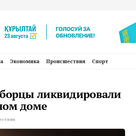
на
Экономика
Происшествия
Спорт
еборцы ликвидировали
лом доме
ествия