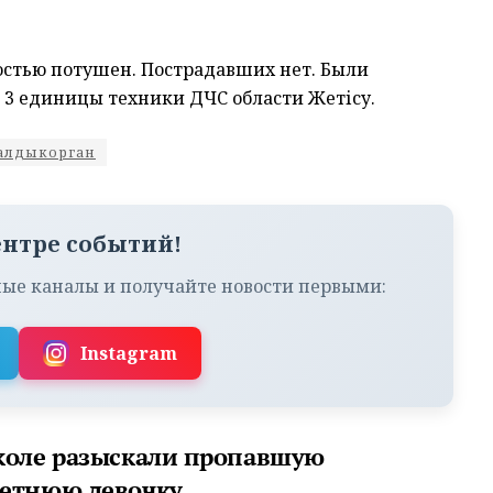
остью потушен. Пострадавших нет. Были
и 3 единицы техники ДЧС области Жетісу.
алдыкорган
ентре событий!
ые каналы и получайте новости первыми:
Instagram
коле разыскали пропавшую
етнюю девочку