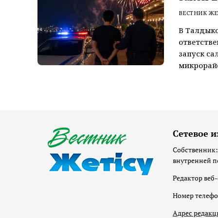
ВЕСТНИК ЖЕ
В Талдык
ответстве
запуск са
микрорайо
Сетевое и
Собственник:
внутренней п
Редактор веб-
Номер телеф
Адрес редакц