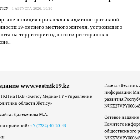
ТІСУ
4 АВГУСТА 2026, 10:30
органе полиция привлекла к административной
нности 19-летнего местного жителя, устроившего
люта на территории одного из ресторанов в
не...
здание www.vestnik19.kz
Газета «Вестник 
информации Мин
 ГКП на ПХВ «Жетісу Медиа» ГУ «Управление
развития Респуб
олитики области Жетісу»
№KZ27VPY00064533
сайта: Далекенова М.А.
Сетевое издание 
Комитете инфор
она приёмной:
+ 7 (7282) 40-20-43
общественного р
ии
№KZ78VPY00064973