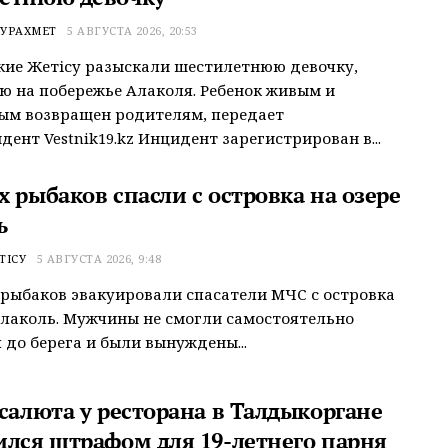
УРАХМЕТ
5 АВГУСТА 2026, 20:53
ие Жетісу разыскали шестилетнюю девочку,
 на побережье Алаколя. Ребенок живым и
ым возвращен родителям, передает
дент Vestnik19.kz Инцидент зарегистрирован в...
 рыбаков спасли с островка на озере
ь
ТІСУ
5 АВГУСТА 2026, 9:48
рыбаков эвакуировали спасатели МЧС с островка
Алаколь. Мужчины не смогли самостоятельно
 до берега и были вынуждены...
 салюта у ресторана в Талдыкоргане
ился штрафом для 19-летнего парня