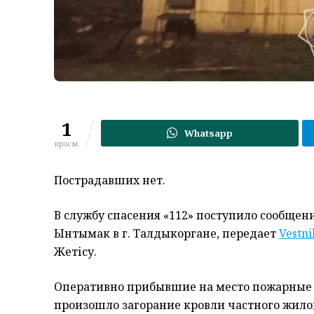
1
Whatsapp
просм.
Пострадавших нет.
В службу спасения «112» поступило сообщени
Ынтымак в г. Талдыкоргане,
переда
ет
Vestni
Жетісу
.
Оперативно прибывшие на место пожарные с
произошло загорание кровли частного жило