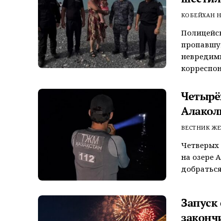
КОБЕЙХАН Н
Полицейск
пропавшую
невредим
корреспон
Четырёх
Алакол
ВЕСТНИК ЖЕ
Четверых 
на озере 
добраться
Запуск
законч