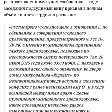
распространенному судом сообщению, в ходе
заседания подсудимый вину признал в полном
объеме и чистосердечно раскаялся.
«Рассмотрено уголовное дело в отношении Б. по
обвинению в совершении уголовного
правонарушения, предусмотренного ч.3 ст.106
УК РК, а именно в умышленном причинении
тяжкого вреда здоровью, повлекшее по
неосторожности смерть потерпевшего. Так, 26
июня 2025 года около 03:00 ночи, Б. находясь в
состоянии алкогольного опьянения, во дворе
домов микрорайона «Жұлдыз», по
незначительному поводу вступив в словесный
конфликт с ранее незнакомым ему Ө., и в ходе
возникшей между ними драки с целью
причинения умышленного вреда здоровью,
нанес последнему несколько ударов,
имеющимся при нем кухонным ножом,