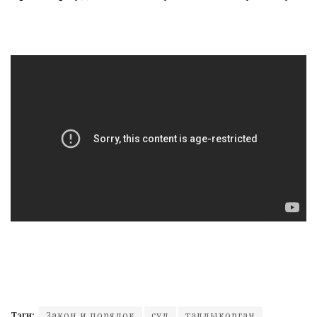
Тэги:
Закон и порядок
суд
талдыкорган