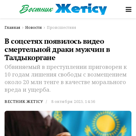
Главная
Новости
Происшествия
В соцсетях появилось видео
смертельной драки мужчин в
Талдыкоргане
Обвиняемый в преступлении приговорен к
10 годам лишения свободы с возмещением
около 20 млн тенге в качестве морального
вреда и ущерба.
ВЕСТНИК ЖЕТІСУ
8 октября 2025, 14:56