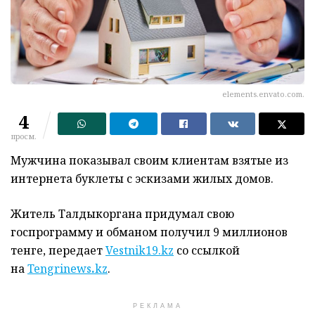
elements.envato.com.
4
просм.
Мужчина показывал своим клиентам взятые из
интернета буклеты с эскизами жилых домов.
Житель Талдыкоргана придумал свою
госпрограмму и обманом получил 9 миллионов
тенге, передает
Vestnik19.kz
со ссылкой
на
Tengrinews
.
kz
.
РЕКЛАМА