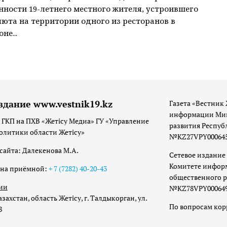
нности 19-летнего местного жителя, устроившего
люта на территории одного из ресторанов в
не...
здание www.vestnik19.kz
Газета «Вестник 
информации Мин
 ГКП на ПХВ «Жетісу Медиа» ГУ «Управление
развития Респуб
олитики области Жетісу»
№KZ27VPY00064533
сайта: Далекенова М.А.
Сетевое издание 
Комитете инфор
она приёмной:
+ 7 (7282) 40-20-43
общественного р
ии
№KZ78VPY00064973
захстан, область Жетісу, г. Талдыкорган, ул.
По вопросам ко
8