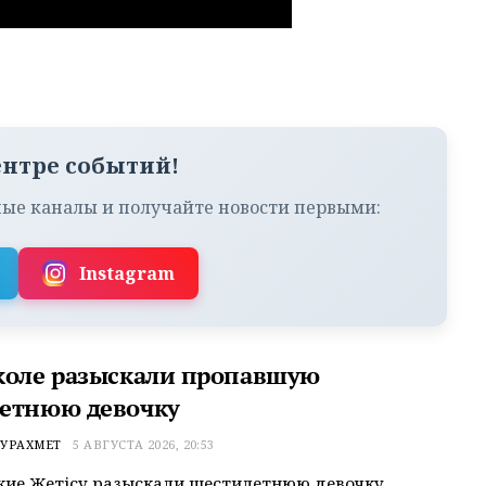
ентре событий!
ые каналы и получайте новости первыми:
Instagram
коле разыскали пропавшую
етнюю девочку
УРАХМЕТ
5 АВГУСТА 2026, 20:53
ие Жетісу разыскали шестилетнюю девочку,