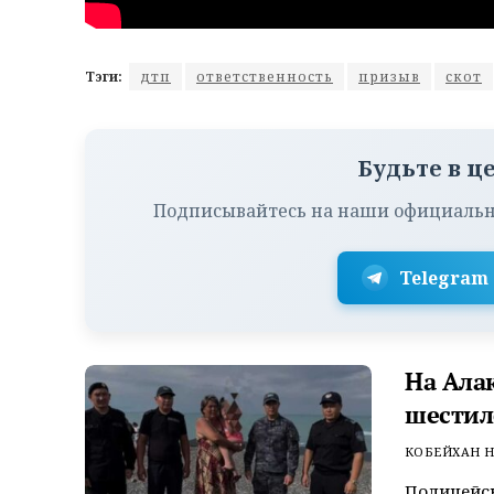
Тэги:
дтп
ответственность
призыв
скот
Будьте в ц
Подписывайтесь на наши официальн
Telegram
На Ала
шестил
КОБЕЙХАН Н
Полицейск