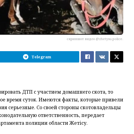
скриншот видео @zhetysu.police.
Telegram
ировать ДТП с участием домашнего скота, то
ное время суток. Имеются факты, которые привели
ия серьезные. Со своей стороны скотовладельцы
аконодательную ответственность, передает
артамента полиции области Жетісу.