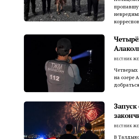
пропавшую
невредим
корреспон
Четырёх
Алакол
ВЕСТНИК ЖЕ
Четверых 
на озере 
добраться
Запуск
законч
ВЕСТНИК ЖЕ
В Талдык