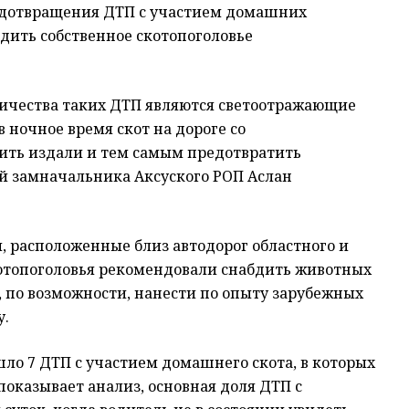
редотвращения ДТП с участием домашних
дить собственное скотопоголовье
личества таких ДТП являются светоотражающие
 ночное время скот на дороге со
ть издали и тем самым предотвратить
ый замначальника Аксуского РОП Аслан
 расположенные близ автодорог областного и
отопоголовья рекомендовали снабдить животных
 по возможности, нанести по опыту зарубежных
у.
шло 7 ДТП с участием домашнего скота, в которых
показывает анализ, основная доля ДТП с