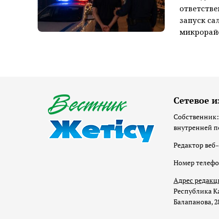
ответстве
запуск са
микрорайо
Сетевое и
Собственник:
внутренней п
Редактор веб-
Номер телеф
Адрес редакц
Республика Ка
Балапанова, 2