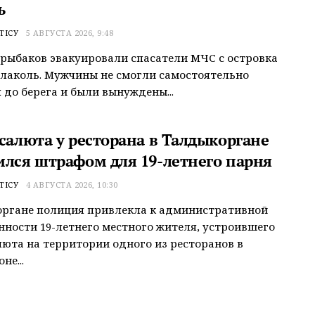
ь
ТІСУ
5 АВГУСТА 2026, 9:48
рыбаков эвакуировали спасатели МЧС с островка
Алаколь. Мужчины не смогли самостоятельно
 до берега и были вынуждены...
 салюта у ресторана в Талдыкоргане
ился штрафом для 19-летнего парня
ТІСУ
4 АВГУСТА 2026, 10:30
органе полиция привлекла к административной
нности 19-летнего местного жителя, устроившего
люта на территории одного из ресторанов в
не...