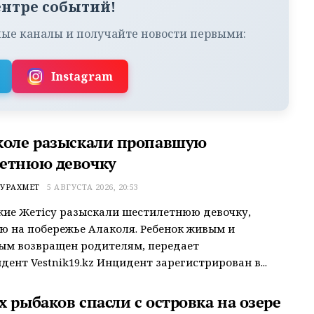
ентре событий!
ые каналы и получайте новости первыми:
Instagram
коле разыскали пропавшую
етнюю девочку
УРАХМЕТ
5 АВГУСТА 2026, 20:53
ие Жетісу разыскали шестилетнюю девочку,
 на побережье Алаколя. Ребенок живым и
ым возвращен родителям, передает
дент Vestnik19.kz Инцидент зарегистрирован в...
 рыбаков спасли с островка на озере