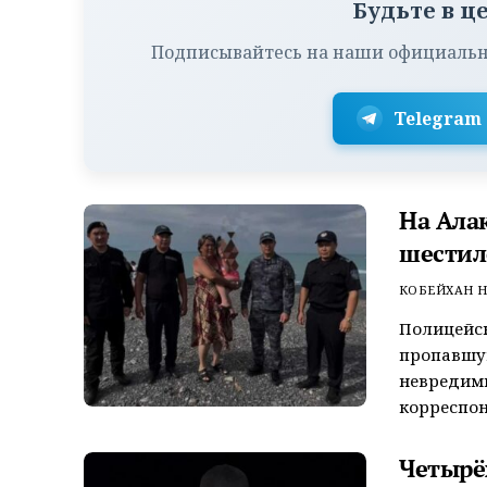
Будьте в ц
Подписывайтесь на наши официальн
Telegram
На Ала
шестил
КОБЕЙХАН Н
Полицейск
пропавшую
невредим
корреспон
Четырёх