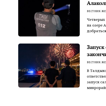
Алакол
ВЕСТНИК ЖЕ
Четверых 
на озере 
добраться
Запуск
законч
ВЕСТНИК ЖЕ
В Талдык
ответстве
запуск са
микрорайо