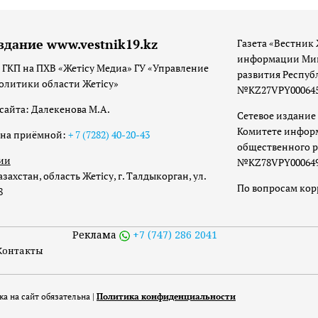
здание www.vestnik19.kz
Газета «Вестник 
информации Мин
 ГКП на ПХВ «Жетісу Медиа» ГУ «Управление
развития Респуб
олитики области Жетісу»
№KZ27VPY00064533
сайта: Далекенова М.А.
Сетевое издание 
Комитете инфор
она приёмной:
+ 7 (7282) 40-20-43
общественного р
ии
№KZ78VPY00064973
захстан, область Жетісу, г. Талдыкорган, ул.
По вопросам ко
8
Реклама
+7 (747) 286 2041
Контакты
а на сайт обязательна |
Политика конфиденциальности