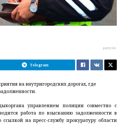
paryz.kz.
Telegram
иятия на внутригородских дорогах, где
задолженности.
дыкоргана управлением полиции совместно с
одится работа по взысканию задолженности в
 ссылкой на пресс-службу прокуратуру области