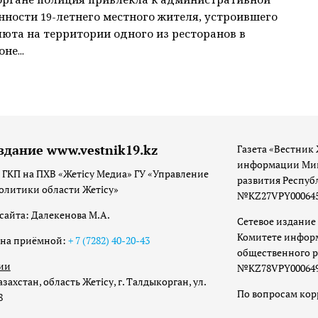
нности 19-летнего местного жителя, устроившего
люта на территории одного из ресторанов в
не...
здание www.vestnik19.kz
Газета «Вестник 
информации Мин
 ГКП на ПХВ «Жетісу Медиа» ГУ «Управление
развития Респуб
олитики области Жетісу»
№KZ27VPY00064533
сайта: Далекенова М.А.
Сетевое издание 
Комитете инфор
она приёмной:
+ 7 (7282) 40-20-43
общественного р
ии
№KZ78VPY00064973
захстан, область Жетісу, г. Талдыкорган, ул.
По вопросам ко
8