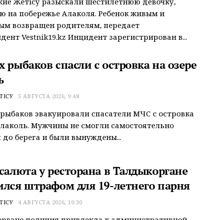
ие Жетісу разыскали шестилетнюю девочку,
 на побережье Алаколя. Ребенок живым и
ым возвращен родителям, передает
дент Vestnik19.kz Инцидент зарегистрирован в...
 рыбаков спасли с островка на озере
ь
ТІСУ
5 АВГУСТА 2026, 9:48
рыбаков эвакуировали спасатели МЧС с островка
Алаколь. Мужчины не смогли самостоятельно
 до берега и были вынуждены...
 салюта у ресторана в Талдыкоргане
ился штрафом для 19-летнего парня
ТІСУ
4 АВГУСТА 2026, 10:30
органе полиция привлекла к административной