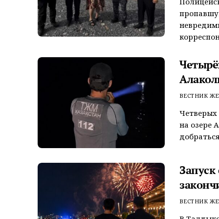
Полицейск
пропавшую
невредим
корреспон
Четырёх
Алакол
ВЕСТНИК ЖЕ
Четверых 
на озере 
добраться
Запуск
законч
ВЕСТНИК ЖЕ
В Талдык