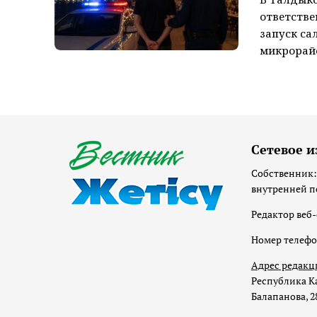
ответстве
запуск са
микрорайо
Сетевое и
Собственник:
внутренней п
Редактор веб-
Номер телеф
Адрес редакц
Республика Ка
Балапанова, 2