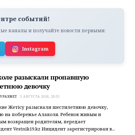
ентре событий!
ые каналы и получайте новости первыми:
Instagram
коле разыскали пропавшую
етнюю девочку
УРАХМЕТ
5 АВГУСТА 2026, 20:53
ие Жетісу разыскали шестилетнюю девочку,
 на побережье Алаколя. Ребенок живым и
ым возвращен родителям, передает
дент Vestnik19.kz Инцидент зарегистрирован в...