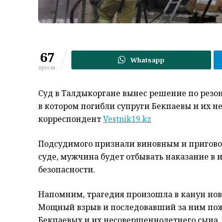
67
Whatsapp
просм.
Суд в Талдыкоргане вынес решение по резон
в котором погибли супруги Бекпаевы и их 
корреспондент
Vestnik19.kz
Подсудимого признали виновным и приговор
суде, мужчина будет отбывать наказание 
безопасности.
Напомним, трагедия произошла в канун ново
Мощный взрыв и последовавший за ним пож
Бекпаевых и их несовершеннолетнего сына.