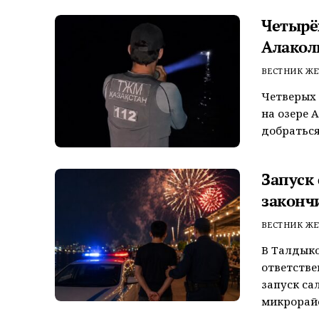
Четырёх
Алакол
ВЕСТНИК ЖЕ
Четверых 
на озере 
добраться
Запуск
законч
ВЕСТНИК ЖЕ
В Талдык
ответстве
запуск са
микрорайо