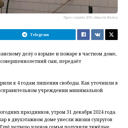
Пресс-служба ДЧС области Жетiсу
Telegram
ансному делу о взрыве и пожаре в частном доме,
несовершеннолетний сын, передаёт
или к 4 годам лишения свободы. Как уточнили в
в исправительном учреждении минимальной
годних праздников, утром 31 декабря 2024 года.
ар в двухэтажном доме унесли жизни супругов
 Ещё четверо членов семьи получили тяжёлые