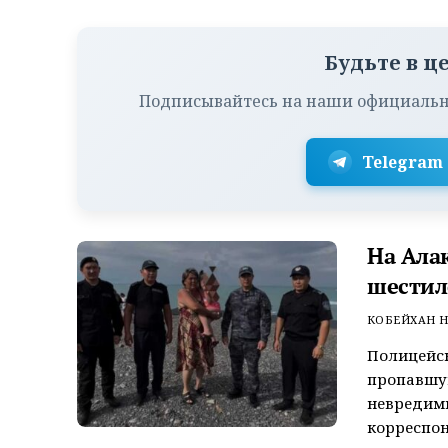
Будьте в ц
Подписывайтесь на наши официальн
Telegram
На Ала
шестил
КОБЕЙХАН Н
Полицейск
пропавшую
невредим
корреспон