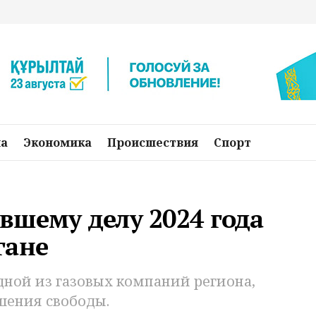
на
Экономика
Происшествия
Спорт
вшему делу 2024 года
гане
ной из газовых компаний региона,
шения свободы.