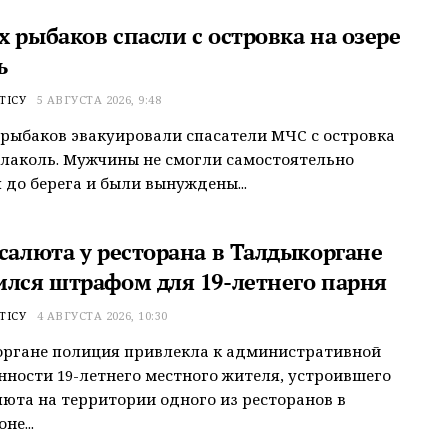
 рыбаков спасли с островка на озере
ь
ТІСУ
5 АВГУСТА 2026, 9:48
рыбаков эвакуировали спасатели МЧС с островка
Алаколь. Мужчины не смогли самостоятельно
 до берега и были вынуждены...
 салюта у ресторана в Талдыкоргане
ился штрафом для 19-летнего парня
ТІСУ
4 АВГУСТА 2026, 10:30
органе полиция привлекла к административной
нности 19-летнего местного жителя, устроившего
люта на территории одного из ресторанов в
не...