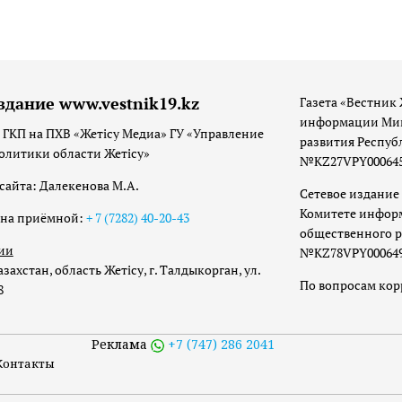
здание www.vestnik19.kz
Газета «Вестник 
информации Мин
 ГКП на ПХВ «Жетісу Медиа» ГУ «Управление
развития Респуб
олитики области Жетісу»
№KZ27VPY00064533
сайта: Далекенова М.А.
Сетевое издание 
Комитете инфор
она приёмной:
+ 7 (7282) 40-20-43
общественного р
ии
№KZ78VPY00064973
захстан, область Жетісу, г. Талдыкорган, ул.
По вопросам ко
8
Реклама
+7 (747) 286 2041
Контакты