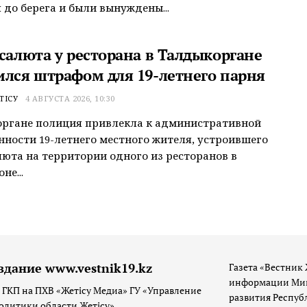
 до берега и были вынуждены...
 салюта у ресторана в Талдыкоргане
ился штрафом для 19-летнего парня
ТІСУ
4 АВГУСТА 2026, 10:30
органе полиция привлекла к административной
нности 19-летнего местного жителя, устроившего
люта на территории одного из ресторанов в
не...
здание www.vestnik19.kz
Газета «Вестник 
информации Мин
 ГКП на ПХВ «Жетісу Медиа» ГУ «Управление
развития Респуб
олитики области Жетісу»