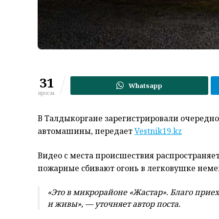
31
Whatsapp
просм.
В Талдыкоргане зарегистрировали очередное
автомашины, передает
Vestnik19.kz
Видео с места происшествия распространяетс
пожарные сбивают огонь в легковушке неме
«Это в микрорайоне «Жастар». Благо прие
и живы», — уточняет автор поста.