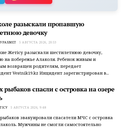
коле разыскали пропавшую
етнюю девочку
УРАХМЕТ
5 АВГУСТА 2026, 20:53
ие Жетісу разыскали шестилетнюю девочку,
 на побережье Алаколя. Ребенок живым и
ым возвращен родителям, передает
дент Vestnik19.kz Инцидент зарегистрирован в...
 рыбаков спасли с островка на озере
ь
ТІСУ
5 АВГУСТА 2026, 9:48
рыбаков эвакуировали спасатели МЧС с островка
Алаколь. Мужчины не смогли самостоятельно