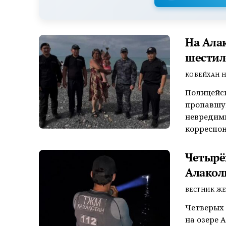
На Ала
шестил
КОБЕЙХАН Н
Полицейск
пропавшую
невредим
корреспон
Четырёх
Алакол
ВЕСТНИК ЖЕ
Четверых 
на озере 