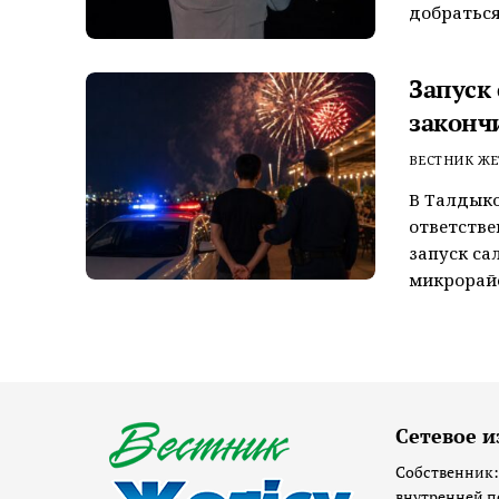
добраться
Запуск
законч
ВЕСТНИК ЖЕ
В Талдык
ответстве
запуск са
микрорайо
Сетевое и
Собственник:
внутренней п