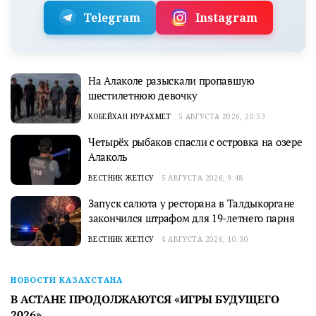
Telegram
Instagram
На Алаколе разыскали пропавшую
шестилетнюю девочку
КОБЕЙХАН НУРАХМЕТ
5 АВГУСТА 2026, 20:53
Четырёх рыбаков спасли с островка на озере
Алаколь
ВЕСТНИК ЖЕТІСУ
5 АВГУСТА 2026, 9:48
Запуск салюта у ресторана в Талдыкоргане
закончился штрафом для 19-летнего парня
ВЕСТНИК ЖЕТІСУ
4 АВГУСТА 2026, 10:30
НОВОСТИ КАЗАХСТАНА
В АСТАНЕ ПРОДОЛЖАЮТСЯ «ИГРЫ БУДУЩЕГО
2026»