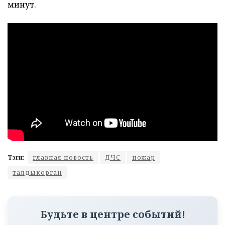
минут.
Тэги:
главная новость
ДЧС
пожар
талдыкорган
Будьте в центре событий!