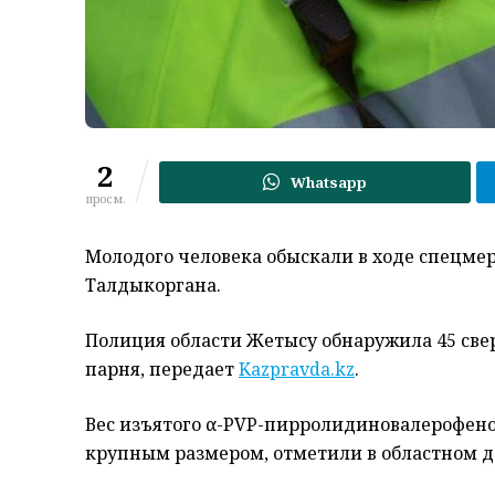
2
Whatsapp
просм.
Молодого человека обыскали в ходе спецме
Талдыкоргана.
Полиция области Жетысу обнаружила 45 свер
парня, передает
Kazpravda.kz
.
Вес изъятого α-PVP-пирролидиновалерофенона
крупным размером, отметили в областном 