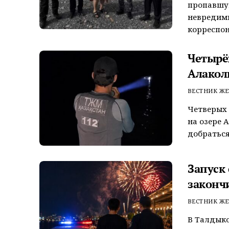
пропавшую
невредим
корреспон
Четырёх
Алакол
ВЕСТНИК ЖЕ
Четверых 
на озере 
добраться
Запуск
законч
ВЕСТНИК ЖЕ
В Талдык