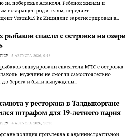
 на побережье Алаколя. Ребенок живым и
ым возвращен родителям, передает
дент Vestnik19.kz Инцидент зарегистрирован в...
 рыбаков спасли с островка на озере
ь
ТІСУ
5 АВГУСТА 2026, 9:48
рыбаков эвакуировали спасатели МЧС с островка
Алаколь. Мужчины не смогли самостоятельно
 до берега и были вынуждены...
 салюта у ресторана в Талдыкоргане
ился штрафом для 19-летнего парня
ТІСУ
4 АВГУСТА 2026, 10:30
органе полиция привлекла к административной