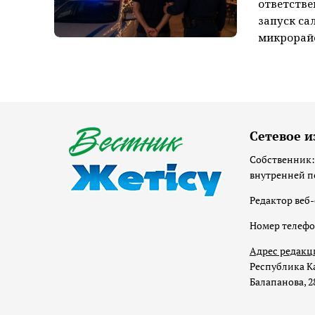
ответстве
запуск са
микрорайо
Сетевое и
Собственник:
внутренней п
Редактор веб-
Номер телеф
Адрес редакц
Республика Ка
Балапанова, 2