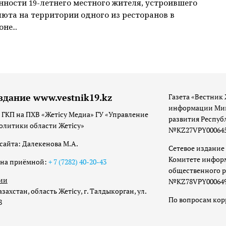
нности 19-летнего местного жителя, устроившего
люта на территории одного из ресторанов в
не...
здание www.vestnik19.kz
Газета «Вестник 
информации Мин
 ГКП на ПХВ «Жетісу Медиа» ГУ «Управление
развития Респуб
олитики области Жетісу»
№KZ27VPY00064533
сайта: Далекенова М.А.
Сетевое издание 
Комитете инфор
она приёмной:
+ 7 (7282) 40-20-43
общественного р
ии
№KZ78VPY00064973
захстан, область Жетісу, г. Талдыкорган, ул.
По вопросам ко
8