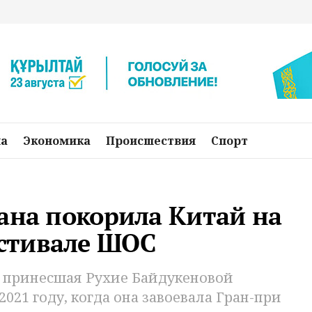
на
Экономика
Происшествия
Спорт
ана покорила Китай на
стивале ШОС
 принесшая Рухие Байдукеновой
021 году, когда она завоевала Гран-при