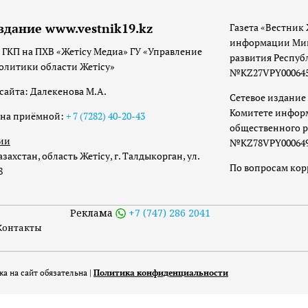
здание www.vestnik19.kz
Газета «Вестник 
информации Мин
 ГКП на ПХВ «Жетісу Медиа» ГУ «Управление
развития Респуб
олитики области Жетісу»
№KZ27VPY00064533
сайта: Далекенова М.А.
Сетевое издание 
Комитете инфор
она приёмной:
+ 7 (7282) 40-20-43
общественного р
ии
№KZ78VPY00064973
захстан, область Жетісу, г. Талдыкорган, ул.
По вопросам ко
8
Реклама
+7 (747) 286 2041
Контакты
а на сайт обязательна |
Политика конфиденциальности