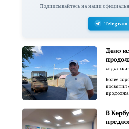
Подписывайтесь на наши официальн
Telegram
Дело в
продол
АИДА САБИ
Более сор
посвятил 
продолжаю
В Керб
предло