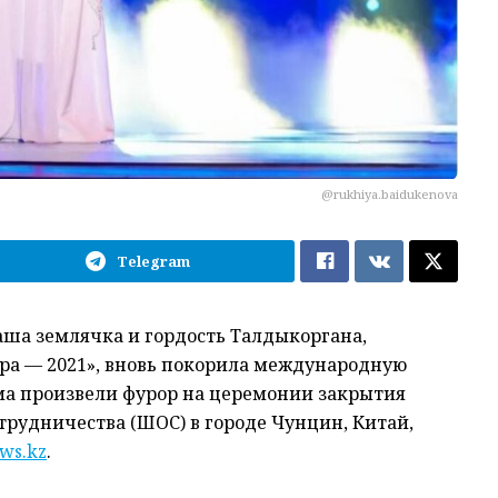
@rukhiya.baidukenova
Telegram
аша землячка и гордость Талдыкоргана,
ара — 2021», вновь покорила международную
зма произвели фурор на церемонии закрытия
рудничества (ШОС) в городе Чунцин, Китай,
ws.kz
.