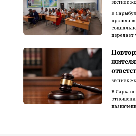
ВЕСТНИК ЖЕ
В Сарыбул
прошла вс
социально
передает V
Повтор
жителя
ответс
ВЕСТНИК ЖЕ
В Сарканс
отношении
назначенн