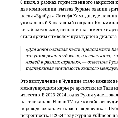
6 июля, в рамках торжественного закрытия
две композиции, вызвав бурные овации зрит
песня «Бұлбұл» Латифа Хамиди, где певица
уникальный 5-октавный сопрано. Кульминац
китайском языке, исполненная вместе с ар
стала ярким символом культурного диалога 
«Для меня большая честь представлять Ка
это универсальный язык, и я счастлива, ч
людей в разных странах», — отметила Рух
подчеркивая значимость каждого междуна
Это выступление в Чунцине стало важной в
международной карьере артистки из Талдыко
известно. В 2023-2024 годах Рухия участвов
на телеканале Hunan TV, где китайская аудит
переводе означает «красивая девушка». Пуб
искренность. В 2024 году журнал Fullmoon 