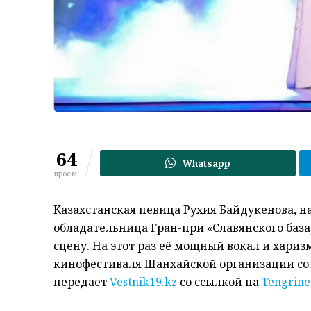
64
Whatsapp
просм.
Казахстанская певица Рухия Байдукенова, н
обладательница Гран-при «Славянского баз
сцену. На этот раз её мощный вокал и хари
кинофестиваля Шанхайской организации сот
передает
Vestnik19.kz
со ссылкой на
Tengrine