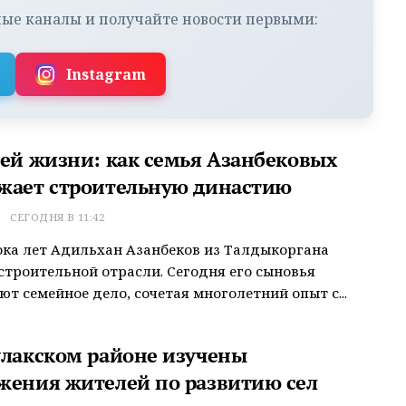
ые каналы и получайте новости первыми:
Instagram
сей жизни: как семья Азанбековых
жает строительную династию
Т
СЕГОДНЯ В 11:42
ока лет Адильхан Азанбеков из Талдыкоргана
строительной отрасли. Сегодня его сыновья
т семейное дело, сочетая многолетний опыт с...
улакском районе изучены
жения жителей по развитию сел