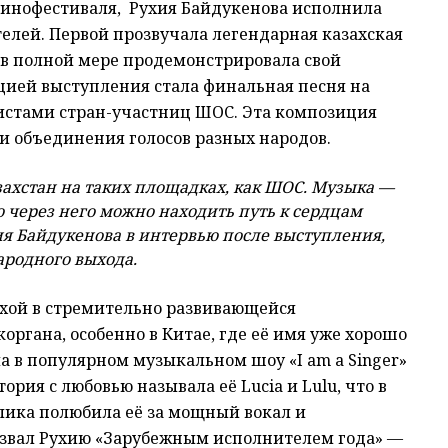
 кинофестиваля, Рухия Байдукенова исполнила
елей. Первой прозвучала легендарная казахская
 в полной мере продемонстрировала свой
ией выступления стала финальная песня на
тистами стран-участниц ШОС. Эта композиция
и объединения голосов разных народов.
захстан на таких площадках, как ШОС. Музыка —
то через него можно находить путь к сердцам
ия Байдукенова в интервью после выступления,
родного выхода.
ехой в стремительно развивающейся
ргана, особенно в Китае, где её имя уже хорошо
ала в популярном музыкальном шоу «I am a Singer»
ория с любовью называла её Lucia и Lulu, что в
лика полюбила её за мощный вокал и
назвал Рухию «Зарубежным исполнителем года» —