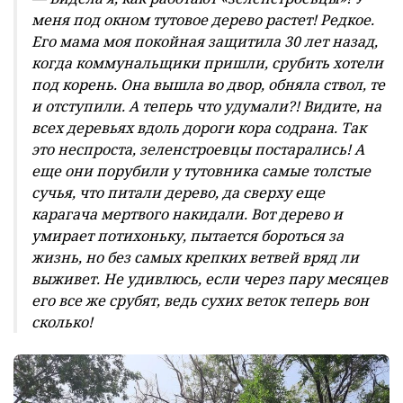
меня под окном тутовое дерево растет! Редкое.
Его мама моя покойная защитила 30 лет назад,
когда коммунальщики пришли, срубить хотели
под корень. Она вышла во двор, обняла ствол, те
и отступили. А теперь что удумали?! Видите, на
всех деревьях вдоль дороги кора содрана. Так
это неспроста, зеленстроевцы постарались! А
еще они порубили у тутовника самые толстые
сучья, что питали дерево, да сверху еще
карагача мертвого накидали. Вот дерево и
умирает потихоньку, пытается бороться за
жизнь, но без самых крепких ветвей вряд ли
выживет. Не удивлюсь, если через пару месяцев
его все же срубят, ведь сухих веток теперь вон
сколько!