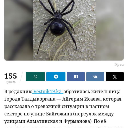
Kp.ru
155
просм.
В редакцию
Vestnik19.kz
обратилась жительница
города Талдыкоргана — Айгерим Исаева, которая
рассказала о тревожной ситуации в частном
секторе по улице Байгожина (переулок между
улицами Алматинская и Фурманова). По её