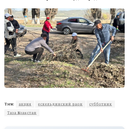
Тэги:
акция
ескельдинский раон
субботник
Таза Қазақстан